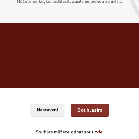
Můžete se kdykoli odhlásit. Zasíláme jednou za měsíc.
Souhlasím
Nastavení
Souhlas můžete odmítnout
zde
.