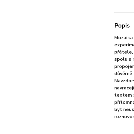
Popis
Mozaika 
experime
přátele,
spolu s 
propojen
důvěrně 
Navzdory
navracejí
textem s
přítomno
být neus
rozhovor