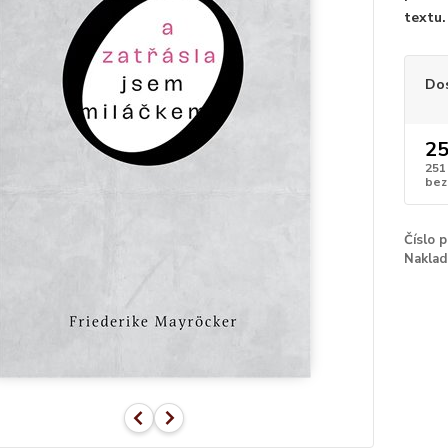
textu.
Do
25
251
bez
Číslo 
Naklad