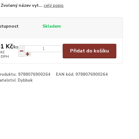
 Zvolený název vyt...
celý popis
stupnost
Skladem
1 Kč
/
ks
Přidat do košíku
 Kč
 DPH
produktu:
9788076900264
EAN kód:
9788076900264
atelství:
Dybbuk