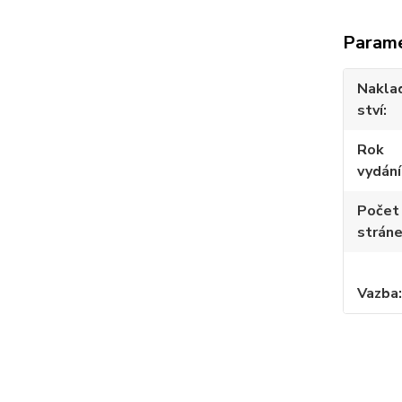
Param
Nakla
ství
Rok
vydání
Počet
strán
Vazba