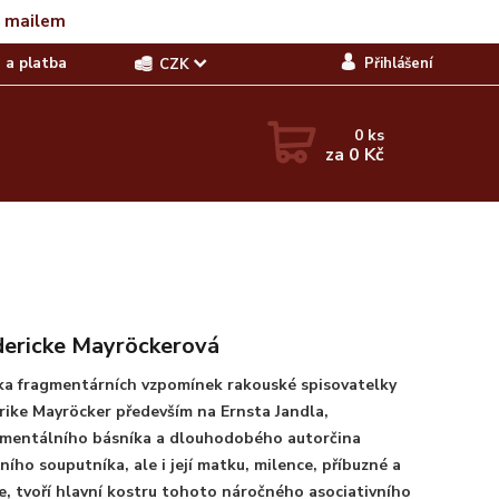
t mailem
 a platba
Přihlášení
CZK
0
ks
za
0 Kč
dericke Mayröckerová
ka fragmentárních vzpomínek rakouské spisovatelky
rike Mayröcker především na Ernsta Jandla,
imentálního básníka a dlouhodobého autorčina
rního souputníka, ale i její matku, milence, příbuzné a
e, tvoří hlavní kostru tohoto náročného asociativního