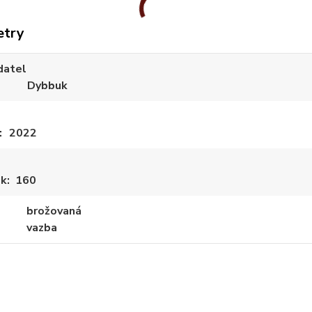
etry
datel
Dybbuk
2022
ek
160
brožovaná
vazba