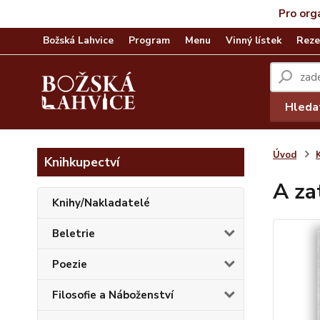
Pro org
Božská Lahvice
Program
Menu
Vinný lístek
Reze
Hleda
Úvod
Knihkupectví
A za
Knihy/Nakladatelé
Beletrie
Poezie
Filosofie a Náboženství