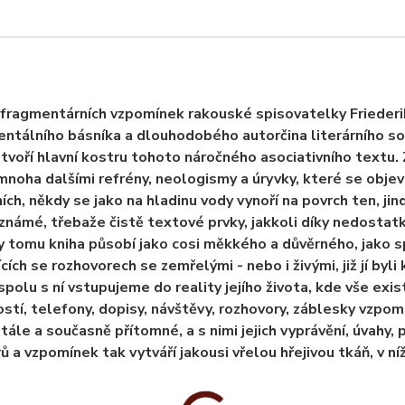
fragmentárních vzpomínek rakouské spisovatelky Friederi
ntálního básníka a dlouhodobého autorčina literárního soup
 tvoří hlavní kostru tohoto náročného asociativního textu. 
mnoha dalšími refrény, neologismy a úryvky, které se objev
ích, někdy se jako na hladinu vody vynoří na povrch ten, jin
známé, třebaže čistě textové prvky, jakkoli díky nedosta
 tomu kniha působí jako cosi měkkého a důvěrného, jako s
cích se rozhovorech se zemřelými - nebo i živými, již jí byli
polu s ní vstupujeme do reality jejího života, kde vše exis
stí, telefony, dopisy, návštěvy, rozhovory, záblesky vzpom
tále a současně přítomné, a s nimi jejich vyprávění, úvahy, 
ů a vzpomínek tak vytváří jakousi vřelou hřejivou tkáň, v n