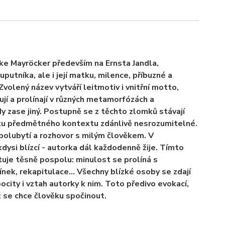
ke Mayröcker především na Ernsta Jandla,
utníka, ale i její matku, milence, příbuzné a
Zvolený název vytváří leitmotiv i vnitřní motto,
ují a prolínají v různých metamorfózách a
dy zase jiný. Postupně se z těchto zlomků stávají
tku předmětného kontextu zdánlivě nesrozumitelné.
polubytí a rozhovor s milým člověkem. V
 kdysi blízcí - autorka dál každodenně žije. Tímto
tuje těsně pospolu: minulost se prolíná s
ínek, rekapitulace… Všechny blízké osoby se zdají
pocity i vztah autorky k nim. Toto předivo evokací,
íž se chce člověku spočinout.