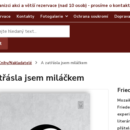
anizci akci a větší rezervace (nad 10 osob) - prosíme o kontak
rvace
Kontakty
Fotogalerie
Ochrana soukromí
Doprava
t
Knihy/Nakladatelé
A zatřásla jsem miláčkem
třásla jsem miláčkem
Frie
Mozai
Friede
exper
literá
přátel