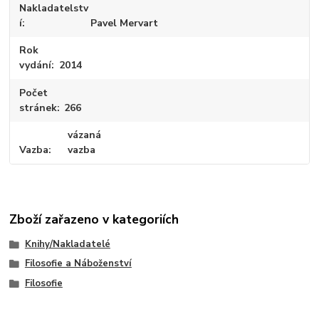
Nakladatelstv
í
Pavel Mervart
Rok
vydání
2014
Počet
stránek
266
vázaná
Vazba
vazba
Zboží zařazeno v kategoriích
Knihy/Nakladatelé
Filosofie a Náboženství
Filosofie