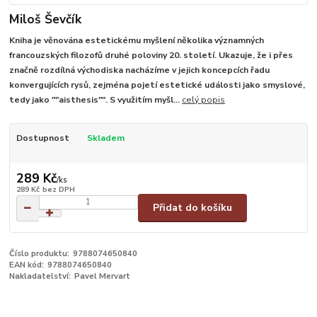
Miloš Ševčík
Kniha je věnována estetickému myšlení několika významných
francouzských filozofů druhé poloviny 20. století. Ukazuje, že i přes
značně rozdílná východiska nacházíme v jejich koncepcích řadu
konvergujících rysů, zejména pojetí estetické události jako smyslové,
tedy jako ""aisthesis"". S využitím myšl...
celý popis
Dostupnost
Skladem
289 Kč
/
ks
289 Kč
bez DPH
Přidat do košíku
Číslo produktu:
9788074650840
EAN kód:
9788074650840
Nakladatelství:
Pavel Mervart