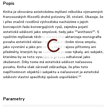
Popis
Kniha je věnována estetickému myšlení několika významných
francouzských filozofů druhé poloviny 20. století. Ukazuje, že
i přes značně rozdílná východiska nacházíme v jejich
koncepcích řadu konvergujících rysů, zejména pojetí
estetické události jako smyslové, tedy jako ""aisthesis"". S
využitím myšlenek těchto autorů charakterizuje monografie
povahu estetické oblasti jako děje v silném slova smyslu,
jako vyvstání a jako procesu, v nichž nejsou přítomny ani
předměty, kterých by se vyvstání a proces týkaly, ani subjekt,
kterému by se toto vyvstání či proces odhaloval jako
zkušenost. Díky tomu má estetická událost nečasovou
povahu. Kniha však zároveň zdůrazňuje, že přes tuto
nepřítomnost objektů i subjektu a nečasovost je estetické
události vlastní specifický způsob uspořádání.""
Parametry