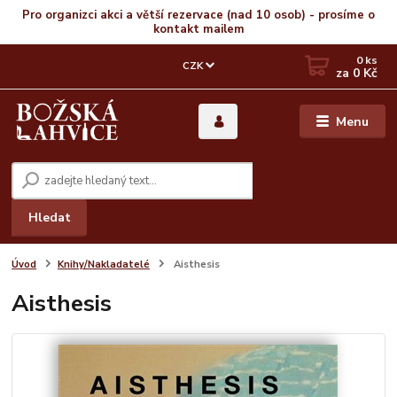
Pro organizci akci a větší rezervace (nad 10 osob) - prosíme o
kontakt mailem
0
ks
CZK
za
0 Kč
Menu
Hledat
Úvod
Knihy/Nakladatelé
Aisthesis
Aisthesis