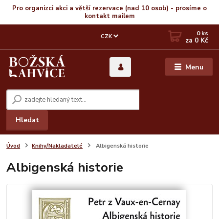
Pro organizci akci a větší rezervace (nad 10 osob) - prosíme o
kontakt mailem
0
ks
CZK
za
0 Kč
Menu
Hledat
Úvod
Knihy/Nakladatelé
Albigenská historie
Albigenská historie