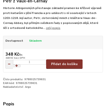
Petr z Vaux-en-Cernay
Historie Albigenských přestavuje základní pramen ke křížové výpravě
proti katarům v jižní Franciia a pro události s ní související v letech
1203-1218. Její autor, Petr, cisterciácký mnich z kláštera Vaux-de-
Cernay Abbey, byl přímým svědkem řady z popisovaných dějů, které
líčí z ortodoxně katolického...
celý popis
Dostupnost
Skladem
348 Kč
/
ks
348 Kč
bez DPH
Přidat do košíku
Číslo produktu:
9788025739631
EAN kód:
9788025739631
Nakladatelství:
Argo
Popis