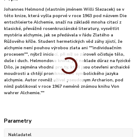
Johannes Helmond (vlastním jménem Willi Slezacek) se v
této knize, která vyšla poprvé v roce 1963 pod názvem Die
entschleierte Alchemie, snaží na základě mnoha citací z
klasické, převážně rosenkruciánské literatury, vysvětlit
mystéria alchymie, jak se předávala v řádu Zlatého a
Růžového kříže. Student hermetických věd záhy zjistí, že
alchymie není pouhou výrobou zlata ani ""individuačním
procesem"", nýbrž iniciací, při níž se zároveň očisťuje tělo,
duše i duch. Helmondova kniha, jež neklade důraz na fyzické
Dílo, je zejména vhodná pro ty, kteří jsou otevřeni archaické
moudrosti a chtějí proniknout do symbolického jazyka
alchymie. Autor rovněž užíval pseudonym Archarion, pod
nímž publikoval v roce 1967 neméně známou knihu Von
wahrer Alchemie.""
Parametry
Nakladatel