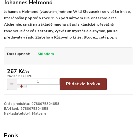
Johannes Helmond
Johannes Helmond (vlastním jménem Willi Slezacek) se v této knize,
která vyšla poprvé v roce 1963 pod názvem Die entschleierte
Alchemie, snaží na základě mnoha citací z klasické, převážně
rosenkruciánské literatury, vysvětlit mystéria alchymie, jak se
předávala v řádu Zlatého a Růžového kříže. Stude...
celý popis
Dostupnost
Skladem
267 Kč
/
ks
267 Kč
bez DPH
Přidat do košíku
Číslo produktu:
9788075304858
EAN kód:
9788075304858
Nakladatelství:
Malvern
Popis