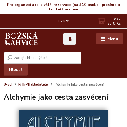
Pro organizci akci a větší rezervace (nad 10 osob) - prosíme o
kontakt mailem
0
ks
CZK
za
0 Kč
Menu
Hledat
Úvod
Knihy/Nakladatelé
Alchymie jako cesta zasvěcení
Alchymie jako cesta zasvěcení