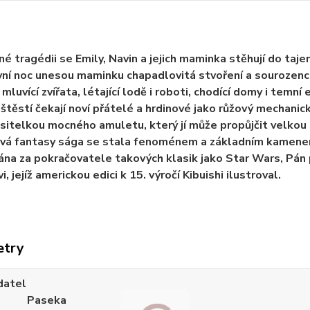
né tragédii se Emily, Navin a jejich maminka stěhují do t
ní noc unesou maminku chapadlovitá stvoření a sourozenci 
mluvící zvířata, létající lodě i roboti, chodící domy i temní 
štěstí čekají noví přátelé a hrdinové jako růžový mechanick
sitelkou mocného amuletu, který jí může propůjčit velkou sí
vá fantasy sága se stala fenoménem a základním kamenem
na za pokračovatele takových klasik jako Star Wars, Pán p
, jejíž americkou edici k 15. výročí Kibuishi ilustroval.
etry
datel
Paseka