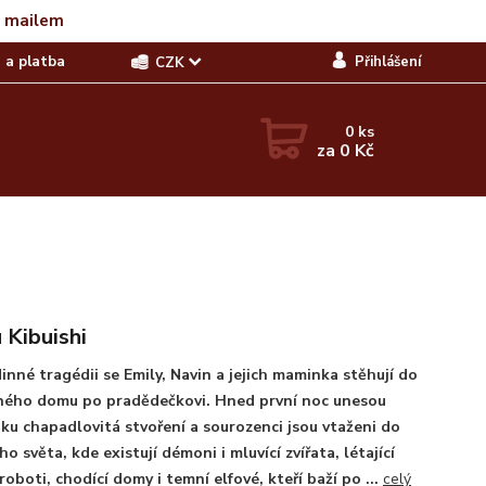
t mailem
 a platba
Přihlášení
CZK
0
ks
za
0 Kč
 Kibuishi
inné tragédii se Emily, Navin a jejich maminka stěhují do
ného domu po pradědečkovi. Hned první noc unesou
u chapadlovitá stvoření a sourozenci jsou vtaženi do
ho světa, kde existují démoni i mluvící zvířata, létající
 roboti, chodící domy i temní elfové, kteří baží po ...
celý