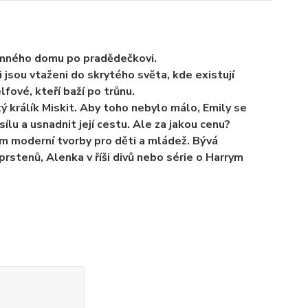
ajemného domu po pradědečkovi.
jsou vtaženi do skrytého světa, kde existují
elfové, kteří baží po trůnu.
ý králík Miskit. Aby toho nebylo málo, Emily se
lu a usnadnit její cestu. Ale za jakou cenu?
 moderní tvorby pro děti a mládež. Bývá
rstenů, Alenka v říši divů nebo série o Harrym