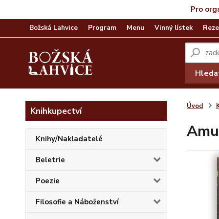
Pro org
Božská Lahvice
Program
Menu
Vinný lístek
Reze
Hleda
Úvod
Knihkupectví
Amul
Knihy/Nakladatelé
Beletrie
Poezie
Filosofie a Náboženství