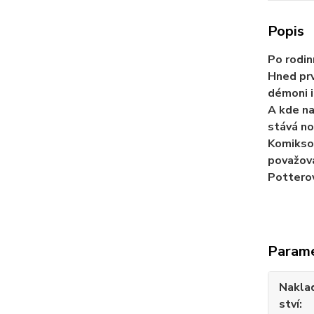
Popis
Po rodin
Hned prv
démoni i 
A kde na
stává no
Komikso
považová
Potterovi
Param
Nakla
ství