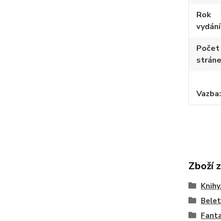
Rok
vydání
Počet
strán
Vazba
Zboží 
Knihy
Belet
Fant