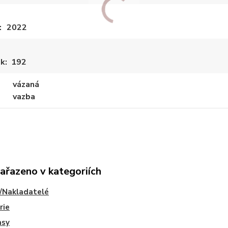
2022
ek
192
vázaná
vazba
zařazeno v kategoriích
/Nakladatelé
rie
asy