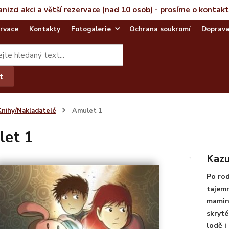
anizci akci a větší rezervace (nad 10 osob) - prosíme o kontak
rvace
Kontakty
Fotogalerie
Ochrana soukromí
Doprava
t
Knihy/Nakladatelé
Amulet 1
et 1
Kazu
Po rod
tajem
mamink
skryté
lodě i