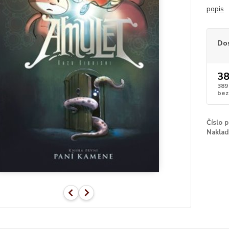
popis
Do
38
389
bez
Číslo 
Naklad