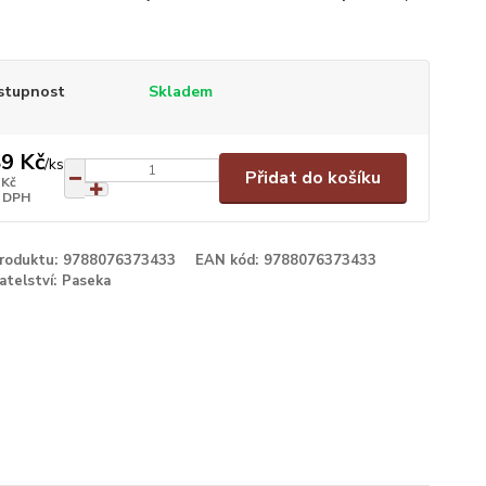
stupnost
Skladem
9 Kč
/
ks
Přidat do košíku
 Kč
 DPH
produktu:
9788076373433
EAN kód:
9788076373433
atelství:
Paseka