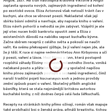
Anglie, 1837. Na trůn nastoupila královna Viktorie a Anglii
zaplavila spousta nových, zajímavých ingrediencí od koření
po exotické ovoce. Eliza Actonová však netouží trávit čas v
kuchyni, ale chce se věnovat poezii. Nakladatel však její
sbírku básní odmítá a navrhuje, aby napsala knihu o vaření.
Elizu návrh pohorší a nehodlá se jím zabývat. Vzápětí je ale
její otec nucen kvůli bankrotu opustit zemi a Eliza z
existenčních důvodů na nabídku sepsat kuchařku kývne.
Začne sběrem receptů z celého světa a pokouší se naučit
vařit. Ke svému překvapení zjišťuje, že jí vaření nejen jde, ale
že ji těší. K ruce si najme sedmnáctiletou Ann Kirbyovou a učí
ji poezii, vaření a lásce. Mezi Elizou a Ann, která postupně
rozplétá záhady Eliziny minulosti i milostného života, vzniká
nečekané pouto a přátelství. Obě ženy společně napíšou
knihu plnou zajímavých postupů a seznamů ingrediencí, čímž
naruší tradiční pojetí kuchařských knih a jednou provždy
změní způsob psaní o vaření. Skutečný příběh anglické
básnířky, která se stala nejznámější britskou autorkou
kuchařské knihy, z níž dodnes čerpá celá řada šéfkuchařů.
Recepty na stránkách knihy přímo ožívají, román však mapuje
také probíhající boj o ženská práva, přináší kreativitu, tichou