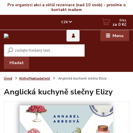
Pro organizci akci a větší rezervace (nad 10 osob) - prosíme o
kontakt mailem
0
ks
CZK
za
0 Kč
Menu
Hledat
Úvod
Knihy/Nakladatelé
Anglická kuchyně slečny Elizy
Anglická kuchyně slečny Elizy