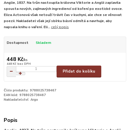
Anglie, 1837. Na trůn nastoupila královna Viktorie a Anglii zaplavila
spousta nových, zajímavých ingrediencí od koření po exotické ovoce.
Eliza Actonová však netouží trávit čas v kuchyni, ale chce se věnovat
poezii. Nakladatel však její sbírku básní odmítá a navrhuje, aby
napsala knihu o vaření. Eli...
celý popis
Dostupnost
Skladem
448 Kč
/
ks
448 Kč
bez DPH
Přidat do košíku
Číslo produktu:
9788025738467
EAN kód:
9788025738467
Nakladatelství:
Argo
Popis