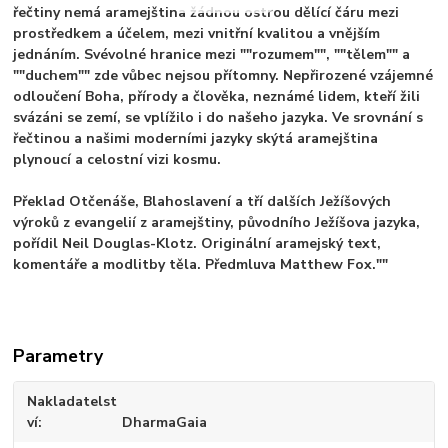
řečtiny nemá aramejština žádnou ostrou dělící čáru mezi
prostředkem a účelem, mezi vnitřní kvalitou a vnějším
jednáním. Svévolné hranice mezi ""rozumem"", ""tělem"" a
""duchem"" zde vůbec nejsou přítomny. Nepřirozené vzájemné
odloučení Boha, přírody a člověka, neznámé lidem, kteří žili
svázáni se zemí, se vplížilo i do našeho jazyka. Ve srovnání s
řečtinou a našimi moderními jazyky skýtá aramejština
plynoucí a celostní vizi kosmu.
Překlad Otčenáše, Blahoslavení a tří dalších Ježíšových
výroků z evangelií z aramejštiny, původního Ježíšova jazyka,
pořídil Neil Douglas-Klotz. Originální aramejský text,
komentáře a modlitby těla. Předmluva Matthew Fox.""
Parametry
Nakladatelst
ví
DharmaGaia