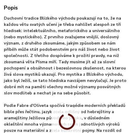
Popis
Duchovní tradice Blízkého východu poukazují na to, že na
každou větu svatých učení je třeba nahlížet alespoň ze tří
hledisek: intelektuálního, metaforického a universálního
(nebo mystického). Z prvního zvažujeme vnější, doslovný
význam, z druhého zkoumáme, jakým způsobem se nám
příběh může stát podobenstvím pro náš život nebo život
společnosti. Z třetího dospíváme k prožití pravdy, na niž
zkoumaná věta Písma míří. Tady musíme jít až za slovní
pochopení a obsáhnout i bezeslovnou zkušenost, na kterou
živá slova mystiků ukazují. Pro mystika z Blízkého východu,
jako byl Ježíš, se tato hlediska navzájem nevylučují. Je proto
dobré mít na paměti všechny možné významy posvátných
slov modliteb a nechat je na sebe působit.
Podle Fabre d'Oliveta spočívá tragédie moderních překladů
bible přes řečtinu, jazyk zcela odlišný od hebrejštiny a
aramejštiny Ježíšova původního jazyka, v důsledném
okleštění mnoha významových rovin jednotlivých výroků
pouze na materiální a zcela konkrétní pojmy. Na rozdíl od