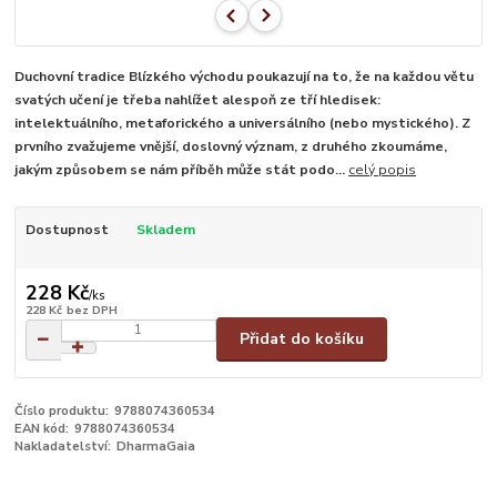
Duchovní tradice Blízkého východu poukazují na to, že na každou větu
svatých učení je třeba nahlížet alespoň ze tří hledisek:
intelektuálního, metaforického a universálního (nebo mystického). Z
prvního zvažujeme vnější, doslovný význam, z druhého zkoumáme,
jakým způsobem se nám příběh může stát podo...
celý popis
Dostupnost
Skladem
228 Kč
/
ks
228 Kč
bez DPH
Přidat do košíku
Číslo produktu:
9788074360534
EAN kód:
9788074360534
Nakladatelství:
DharmaGaia