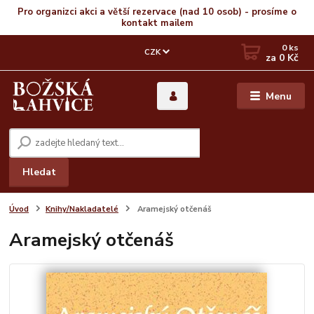
Pro organizci akci a větší rezervace (nad 10 osob) - prosíme o
kontakt mailem
0
ks
CZK
za
0 Kč
Menu
Hledat
Úvod
Knihy/Nakladatelé
Aramejský otčenáš
Aramejský otčenáš