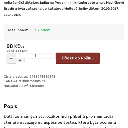
nejkrásnější dětskou knihu na Podzimním knižním veletrhu v Havlíčkově
Brodě a byla zařazena do katalogu Nejlepší knihy dětem 2016/2017.
celý popis
Dostupnost
Skladem
98 Kč
/
ks
98 Kč
bez DPH
Přidat do košíku
Číslo produktu:
9788075580573
EAN kód:
9788075580573
Nakladatelství:
Meander
Popis
Další ze známých starozákonních příběhů pro nejmladší
čtenáře navazuje na úspěšnou šestici, která byla oceněná