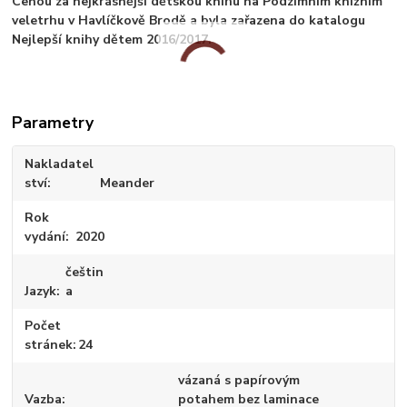
Cenou za nejkrásnější dětskou knihu na Podzimním knižním
veletrhu v Havlíčkově Brodě a byla zařazena do katalogu
Nejlepší knihy dětem 2016/2017.
Parametry
Nakladatel
ství
Meander
Rok
vydání
2020
češtin
Jazyk
a
Počet
stránek
24
vázaná s papírovým
Vazba
potahem bez laminace