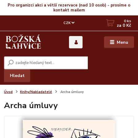
Pro organizci akci a větší rezervace (nad 10 osob) - prosíme o
kontakt mailem
0
ks
CZK
za
0 Kč
Menu
Hledat
Úvod
Knihy/Nakladatelé
Archa úmluvy
Archa úmluvy