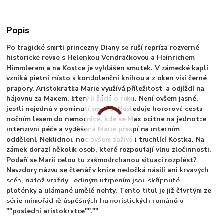
Popis
Po tragické smrti princezny Diany se ruší repríza rozverné
historické revue s Helenkou Vondráčkovou a Heinrichem
Himmlerem a na Kostce je vyhlášen smutek. V zámecké kapli
vzniká pietní místo s kondolenční knihou a z oken visí černé
prapory. Aristokratka Marie využívá příležitosti a odjíždí na
hájovnu za Maxem, který ji žádá o ruku. Není ovšem jasné,
jestli nejedná v pominutí smyslů. Následuje hororová cesta
nočním lesem do nemocnice, kde se Max ocitne na jednotce
intenzivní péče a vyděšená Marie přespí na interním
oddělení. Neklidnou noc ovšem zažívá i truchlící Kostka. Na
zámek dorazí několik osob, které rozpoutají vlnu zločinnosti.
Podaří se Marii celou tu zašmodrchanou situaci rozplést?
Navzdory názvu se čtenář v knize nedočká násilí ani krvavých
scén, natož vraždy. Jediným utrpením jsou skřípnuté
ploténky a ulámané umělé nehty. Tento titul je již čtvrtým ze
série mimořádně úspěšných humoristických románů o
""poslední aristokratce"".""