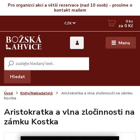
Pro organizci akci a větší rezervace (nad 10 osob) - prosíme o
kontakt mailem
0
ks
CZK
za
0 Kč
Menu
Hledat
Úvod
Knihy/Nakladatelé
Aristokratka a vlna zločinnosti na zámku
Kostka
Aristokratka a vlna zločinnosti na
zámku Kostka