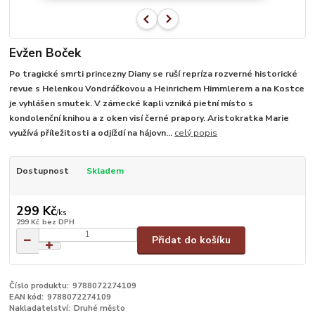
Evžen Boček
Po tragické smrti princezny Diany se ruší repríza rozverné historické
revue s Helenkou Vondráčkovou a Heinrichem Himmlerem a na Kostce
je vyhlášen smutek. V zámecké kapli vzniká pietní místo s
kondolenční knihou a z oken visí černé prapory. Aristokratka Marie
využívá příležitosti a odjíždí na hájovn...
celý popis
Dostupnost
Skladem
299 Kč
/
ks
299 Kč
bez DPH
Přidat do košíku
Číslo produktu:
9788072274109
EAN kód:
9788072274109
Nakladatelství:
Druhé město