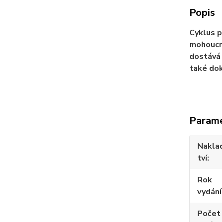
Popis
Cyklus p
mohoucno
dostává 
také dok
Param
Nakla
tví
Rok
vydání
Počet