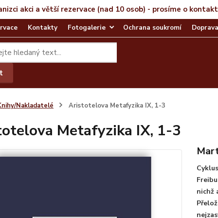
anizci akci a větší rezervace (nad 10 osob) - prosíme o kontak
rvace
Kontakty
Fotogalerie
Ochrana soukromí
Doprava
t
Knihy/Nakladatelé
Aristotelova Metafyzika IX, 1-3
totelova Metafyzika IX, 1-3
Mart
Cyklus
Freibu
nichž 
Přelož
nejzas