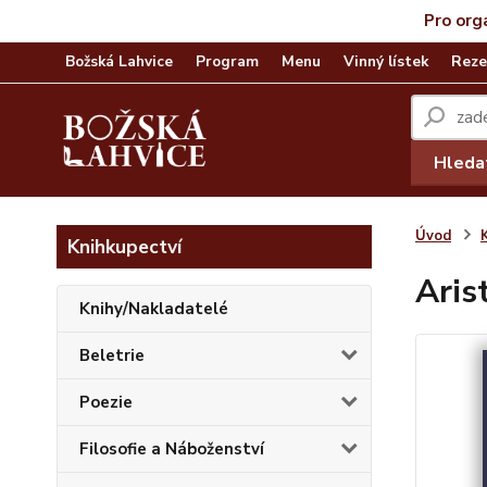
Pro org
Božská Lahvice
Program
Menu
Vinný lístek
Reze
Hleda
Úvod
Knihkupectví
Aris
Knihy/Nakladatelé
Beletrie
Poezie
Filosofie a Náboženství