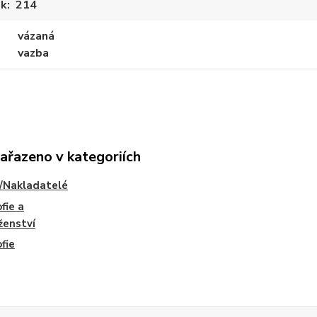
ek
214
vázaná
vazba
zařazeno v kategoriích
/Nakladatelé
fie a
ženství
ofie