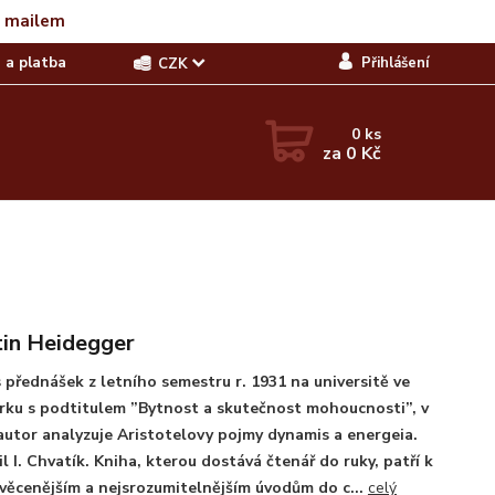
t mailem
 a platba
Přihlášení
CZK
0
ks
za
0 Kč
in Heidegger
 přednášek z letního semestru r. 1931 na universitě ve
rku s podtitulem ”Bytnost a skutečnost mohoucnosti”, v
autor analyzuje Aristotelovy pojmy dynamis a energeia.
il I. Chvatík. Kniha, kterou dostává čtenář do ruky, patří k
věcenějším a nejsrozumitelnějším úvodům do c...
celý