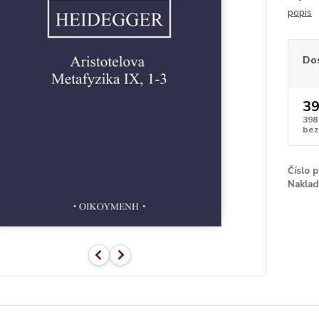
popis
Do
39
398
bez
Číslo 
Naklad