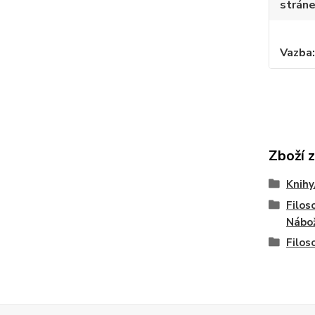
strán
Vazba
Zboží 
Knihy
Filoso
Nábo
Filos