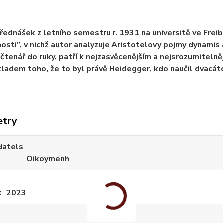
řednášek z letního semestru r. 1931 na universitě ve Fre
sti”, v nichž autor analyzuje Aristotelovy pojmy dynamis a 
čtenář do ruky, patří k nejzasvěcenějším a nejsrozumitelně
ladem toho, že to byl právě Heidegger, kdo naučil dvacáté
etry
datels
Oikoymenh
2023