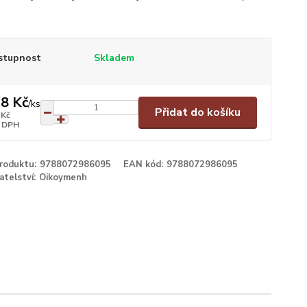
stupnost
Skladem
8 Kč
/
ks
Přidat do košíku
 Kč
 DPH
produktu:
9788072986095
EAN kód:
9788072986095
atelství:
Oikoymenh