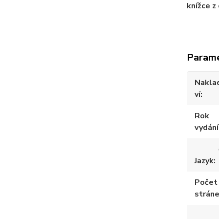
knížce z 
Param
Nakla
ví
Rok
vydání
Jazyk
Počet
strán