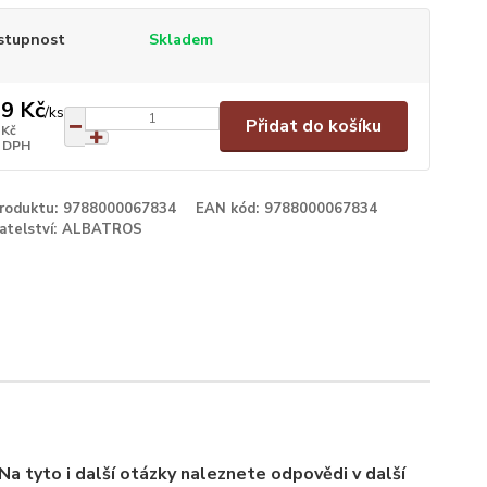
stupnost
Skladem
9 Kč
/
ks
Přidat do košíku
 Kč
 DPH
produktu:
9788000067834
EAN kód:
9788000067834
atelství:
ALBATROS
 Na tyto i další otázky naleznete odpovědi v další