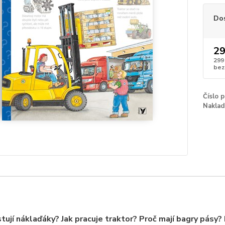
Do
29
299
bez
Číslo 
Naklad
stují náklaďáky? Jak pracuje traktor? Proč mají bagry pásy?