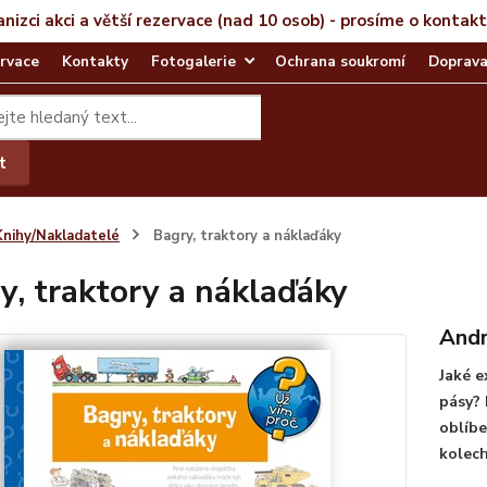
anizci akci a větší rezervace (nad 10 osob) - prosíme o kontak
rvace
Kontakty
Fotogalerie
Ochrana soukromí
Doprava
t
Knihy/Nakladatelé
Bagry, traktory a náklaďáky
y, traktory a náklaďáky
Andr
Jaké e
pásy? 
oblíbe
kolec