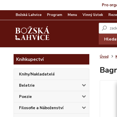
Pro org
Božská Lahvice
Program
Menu
Vinný lístek
Reze
Hleda
Úvod
Knihkupectví
Bagr
Knihy/Nakladatelé
Beletrie
Poezie
Filosofie a Náboženství