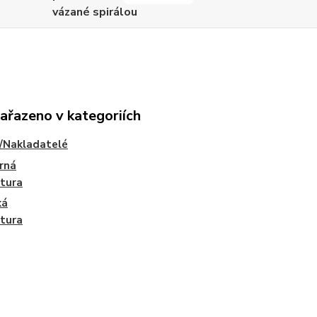
vázané spirálou
zařazeno v kategoriích
/Nakladatelé
rná
atura
ká
atura