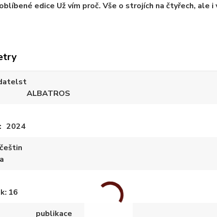
oblíbené edice Už vím proč. Vše o strojích na čtyřech, ale i 
etry
datelst
ALBATROS
2024
češtin
a
ek
16
publikace