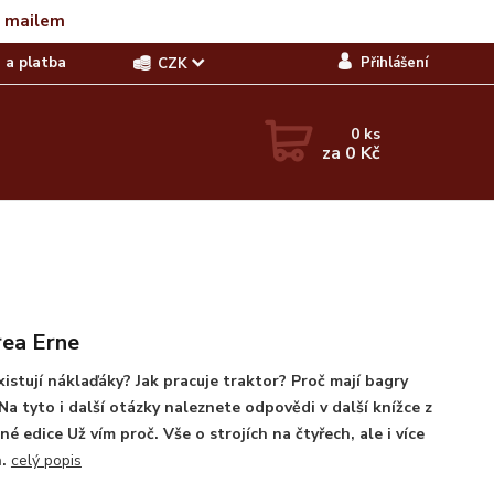
t mailem
 a platba
Přihlášení
CZK
0
ks
za
0 Kč
ea Erne
xistují náklaďáky? Jak pracuje traktor? Proč mají bagry
Na tyto i další otázky naleznete odpovědi v další knížce z
né edice Už vím proč. Vše o strojích na čtyřech, ale i více
h.
celý popis