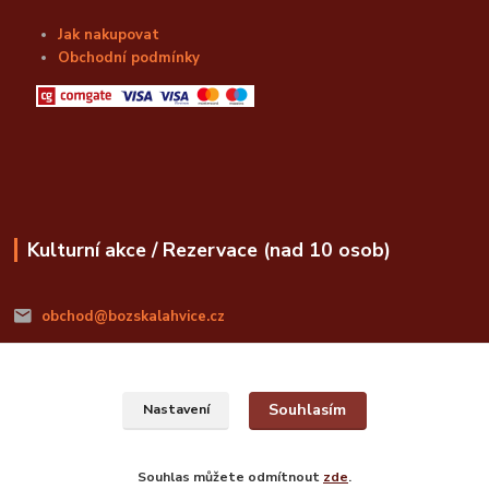
Jak nakupovat
Obchodní podmínky
Kulturní akce / Rezervace (nad 10 osob)
obchod@bozskalahvice.cz
Souhlasím
Nastavení
© Božská Lahvice s.r.o.
Souhlas můžete odmítnout
zde
.