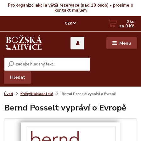
Pro organizci akci a větší rezervace (nad 10 osob) - prosíme o
kontakt mailem
0
ks
CZK
za
0 Kč
Menu
Hledat
Úvod
Knihy/Nakladatelé
Bernd Posselt vypráví o Evropě
Bernd Posselt vypráví o Evropě