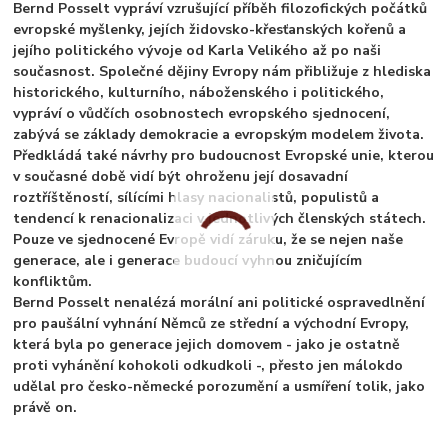
Bernd Posselt vypráví vzrušující příběh filozofických počátků
evropské myšlenky, jejích židovsko-křesťanských kořenů a
jejího politického vývoje od Karla Velikého až po naši
současnost. Společné dějiny Evropy nám přibližuje z hlediska
historického, kulturního, náboženského i politického,
vypráví o vůdčích osobnostech evropského sjednocení,
zabývá se základy demokracie a evropským modelem života.
Předkládá také návrhy pro budoucnost Evropské unie, kterou
v současné době vidí být ohroženu její dosavadní
roztříštěností, sílícími hlasy nacionalistů, populistů a
tendencí k renacionalizaci v jednotlivých členských státech.
Pouze ve sjednocené Evropě vidí záruku, že se nejen naše
generace, ale i generace budoucí vyhnou zničujícím
konfliktům.
Bernd Posselt nenalézá morální ani politické ospravedlnění
pro paušální vyhnání Němců ze střední a východní Evropy,
která byla po generace jejich domovem - jako je ostatně
proti vyhánění kohokoli odkudkoli -, přesto jen málokdo
udělal pro česko-německé porozumění a usmíření tolik, jako
právě on.