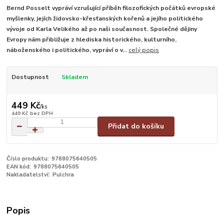
Bernd Posselt vypráví vzrušující příběh filozofických počátků evropské
myšlenky, jejích židovsko-křesťanských kořenů a jejího politického
vývoje od Karla Velikého až po naši současnost. Společné dějiny
Evropy nám přibližuje z hlediska historického, kulturního,
náboženského i politického, vypráví o v...
celý popis
Dostupnost
Skladem
449 Kč
/
ks
449 Kč
bez DPH
Přidat do košíku
Číslo produktu:
9788075640505
EAN kód:
9788075640505
Nakladatelství:
Pulchra
Popis