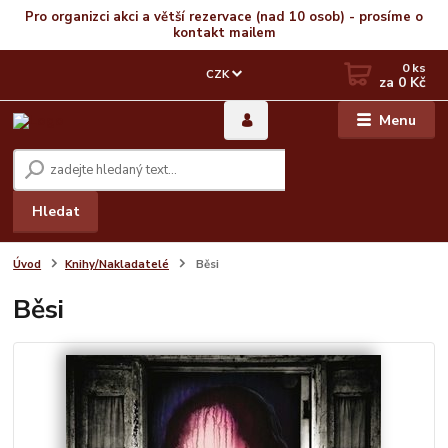
Pro organizci akci a větší rezervace (nad 10 osob) - prosíme o
kontakt mailem
0
ks
CZK
za
0 Kč
Menu
Hledat
Úvod
Knihy/Nakladatelé
Běsi
Běsi