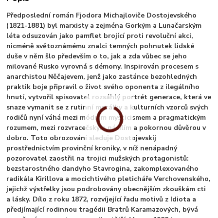
Předposlední román Fjodora Michajloviče Dostojevského
(1821-1881) byl marxisty a zejména Gorkým a Lunačarským
léta odsuzován jako pamflet brojící proti revoluční akci,
nicméně světoznámému znalci temných pohnutek lidské
duše v něm šlo především o to, jak a zda vůbec se jeho
milované Rusko vyrovná s démony. Inspirován procesem s
anarchistou Něčajevem, jenž jako zastánce bezohledných
praktik boje připravil o život svého oponenta z ilegálního
hnutí, vytvořil spisovatel rozsáhlý portrét generace, která ve
snaze vymanit se z rutinní morálky a kulturních vzorců svých
rodičů nyní váhá mezi módním mysticismem a pragmatickým
rozumem, mezi rozvracečským násilím a pokornou důvěrou v
dobro. Toto obrozování sleduje Dostojevskij
prostřednictvím provinční kroniky, v níž nenápadný
pozorovatel zaostřil na trojici mužských protagonistů:
bezstarostného dandyho Stavrogina, zakomplexovaného
radikála Kirillova a mocichtivého pleticháře Verchovenského,
jejichž výstřelky jsou podrobovány obecnějším zkouškám cti
a lásky. Dílo z roku 1872, rozvíjející řadu motivů z Idiota a
předjímající rodinnou tragédii Bratrů Karamazových, bývá