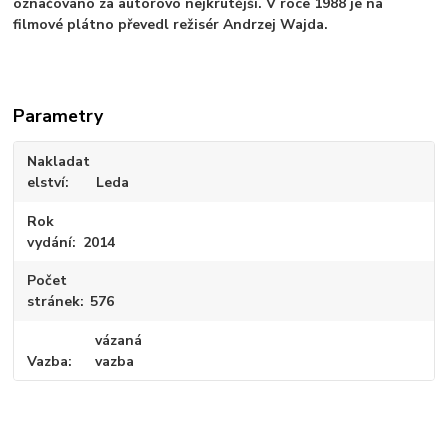
označováno za autorovo nejkrutější. V roce 1988 je na
filmové plátno převedl režisér Andrzej Wajda.
Parametry
Nakladat
elství
Leda
Rok
vydání
2014
Počet
stránek
576
vázaná
Vazba
vazba