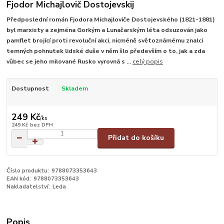
Fjodor Michajlovič Dostojevskij
Předposlední román Fjodora Michajloviče Dostojevského (1821-1881)
byl marxisty a zejména Gorkým a Lunačarským léta odsuzován jako
pamflet brojící proti revoluční akci, nicméně světoznámému znalci
temných pohnutek lidské duše v něm šlo především o to, jak a zda
vůbec se jeho milované Rusko vyrovná s ...
celý popis
Dostupnost
Skladem
249 Kč
/
ks
249 Kč
bez DPH
Přidat do košíku
Číslo produktu:
9788073353643
EAN kód:
9788073353643
Nakladatelství:
Leda
Popis