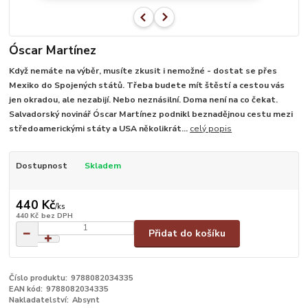
Óscar Martínez
Když nemáte na výběr, musíte zkusit i nemožné - dostat se přes
Mexiko do Spojených států. Třeba budete mít štěstí a cestou vás
jen okradou, ale nezabijí. Nebo neznásilní. Doma není na co čekat.
Salvadorský novinář Óscar Martínez podnikl beznadějnou cestu mezi
středoamerickými státy a USA několikrát...
celý popis
Dostupnost
Skladem
440 Kč
/
ks
440 Kč
bez DPH
Přidat do košíku
Číslo produktu:
9788082034335
EAN kód:
9788082034335
Nakladatelství:
Absynt