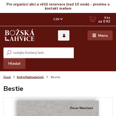
Pro organizci akci a větší rezervace (nad 10 osob) - prosíme o
kontakt mailem
0
ks
CZK
za
0 Kč
Menu
Hledat
Úvod
Knihy/Nakladatelé
Bestie
Bestie