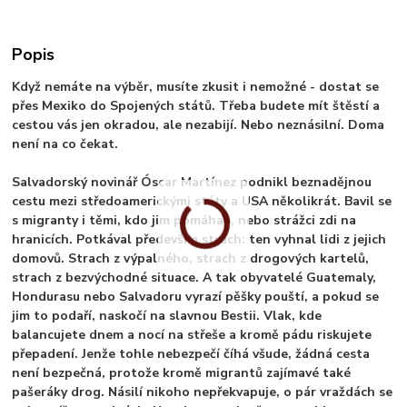
Popis
Když nemáte na výběr, musíte zkusit i nemožné - dostat se
přes Mexiko do Spojených států. Třeba budete mít štěstí a
cestou vás jen okradou, ale nezabijí. Nebo neznásilní. Doma
není na co čekat.
Salvadorský novinář Óscar Martínez podnikl beznadějnou
cestu mezi středoamerickými státy a USA několikrát. Bavil se
s migranty i těmi, kdo jim pomáhají, nebo strážci zdi na
hranicích. Potkával především strach: ten vyhnal lidi z jejich
domovů. Strach z výpalného, strach z drogových kartelů,
strach z bezvýchodné situace. A tak obyvatelé Guatemaly,
Hondurasu nebo Salvadoru vyrazí pěšky pouští, a pokud se
jim to podaří, naskočí na slavnou Bestii. Vlak, kde
balancujete dnem a nocí na střeše a kromě pádu riskujete
přepadení. Jenže tohle nebezpečí číhá všude, žádná cesta
není bezpečná, protože kromě migrantů zajímavé také
pašeráky drog. Násilí nikoho nepřekvapuje, o pár vraždách se