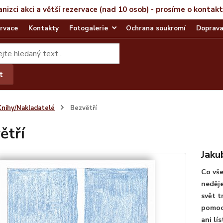
anizci akci a větší rezervace (nad 10 osob) - prosíme o kontak
rvace
Kontakty
Fotogalerie
Ochrana soukromí
Doprava
t
Knihy/Nakladatelé
Bezvětří
ětří
Jaku
Co vše
neděje
svět t
pomoci
ani lí