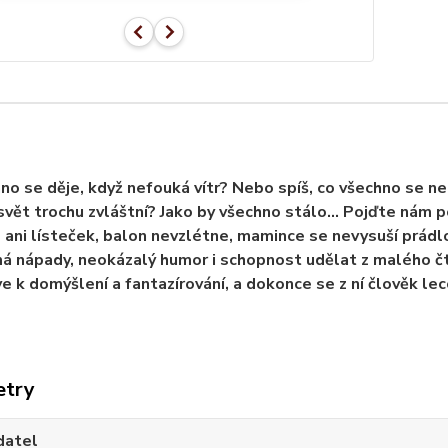
no se děje, když nefouká vítr? Nebo spíš, co všechno se ne
 svět trochu zvláštní? Jako by všechno stálo... Pojďte nám
ani lísteček, balon nevzlétne, mamince se nevysuší prádl
á nápady, neokázalý humor i schopnost udělat z malého 
ve k domýšlení a fantazírování, a dokonce se z ní člověk lec
etry
datel