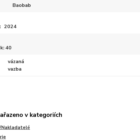
Baobab
2024
ek
40
vázaná
vazba
zařazeno v kategoriích
/Nakladatelé
rie