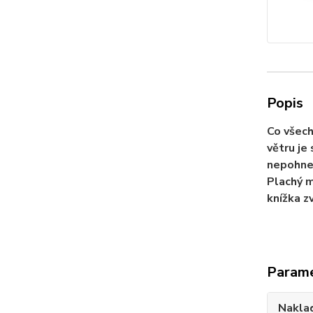
Popis
Co všech
větru je
nepohne 
Plachý m
knížka z
Param
Nakla