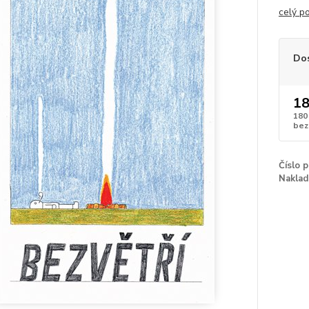
celý p
Do
18
180
bez
Číslo 
Naklad