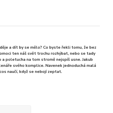
děje a dít by se mělo? Co byste řekli tomu, že bez
 pomoci ten náš svět trochu rozhýbat, nebo se tady
o a poletucha na tom stromě nejspíš usne. Jakub
čtenáře svého komplice. Navenek jednoduchá malá
cos naučí, když se nebojí zeptat.