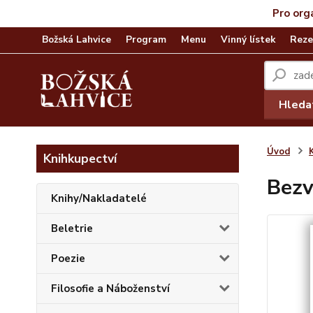
Pro org
Božská Lahvice
Program
Menu
Vinný lístek
Reze
Hleda
Úvod
Knihkupectví
Bezv
Knihy/Nakladatelé
Beletrie
Poezie
Filosofie a Náboženství