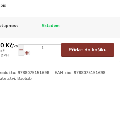
opis
stupnost
Skladem
0 Kč
/
ks
Přidat do košíku
 Kč
 DPH
produktu:
9788075151698
EAN kód:
9788075151698
atelství:
Baobab