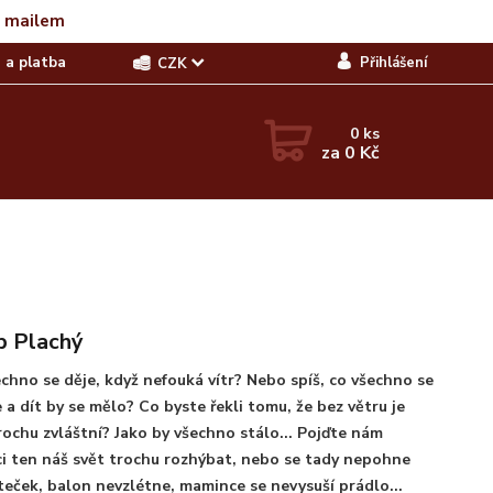
t mailem
 a platba
Přihlášení
CZK
0
ks
za
0 Kč
b Plachý
chno se děje, když nefouká vítr? Nebo spíš, co všechno se
 a dít by se mělo? Co byste řekli tomu, že bez větru je
rochu zvláštní? Jako by všechno stálo... Pojďte nám
 ten náš svět trochu rozhýbat, nebo se tady nepohne
steček, balon nevzlétne, mamince se nevysuší prádlo...