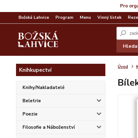
Pro org
Božská Lahvice
Program
Menu
Vinný lístek
Reze
Hleda
Úvod
Knihkupectví
Bíle
Knihy/Nakladatelé
Beletrie
Poezie
Filosofie a Náboženství