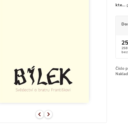
kte...
Do
25
258
bez
Číslo 
Naklad