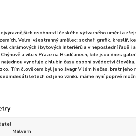
nejvýraznějších osobností českého výtvarného umění a zře
zemích. Velmi všestranný umělec: sochař, grafik, kreslíř, ker
tel chrámových i bytových interiérů a v neposlední řadě i 
v Chýnově a vilu v Praze na Hradčanech, kde jsou dnes galeri
 najednou vynořuje z hlubin času osobní svědectví člověka,
ízko. Tím člověkem byl jeho švagr Vilém Nečas, bratr jeho
 sedmdesáti letech od jeho vzniku máme nyní poprvé možn
etry
datel
Malvern