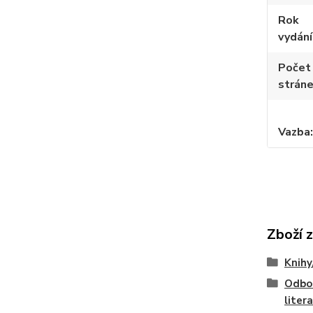
Rok
vydání
Počet
strán
Vazba
Zboží 
Knihy
Odbo
liter