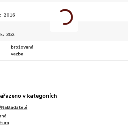
2016
ek
352
brožovaná
vazba
zařazeno v kategoriích
/Nakladatelé
rná
atura