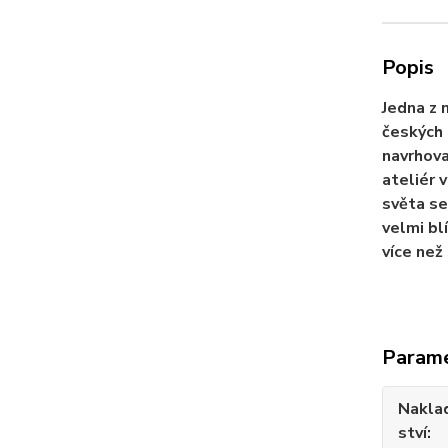
Popis
Jedna z 
českých 
navrhova
ateliér 
světa se
velmi bl
více než
Param
Nakla
ství