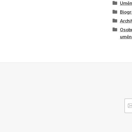
Uměn
Biogr
Archi
Osob
uměn