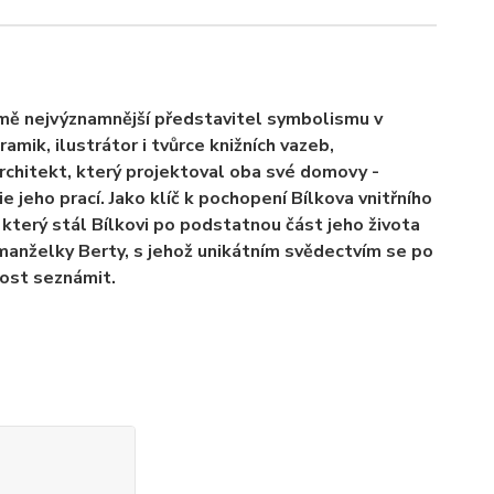
jmě nejvýznamnější představitel symbolismu v
amik, ilustrátor i tvůrce knižních vazeb,
architekt, který projektoval oba své domovy -
e jeho prací. Jako klíč k pochopení Bílkova vnitřního
 který stál Bílkovi po podstatnou část jeho života
 manželky Berty, s jehož unikátním svědectvím se po
ost seznámit.