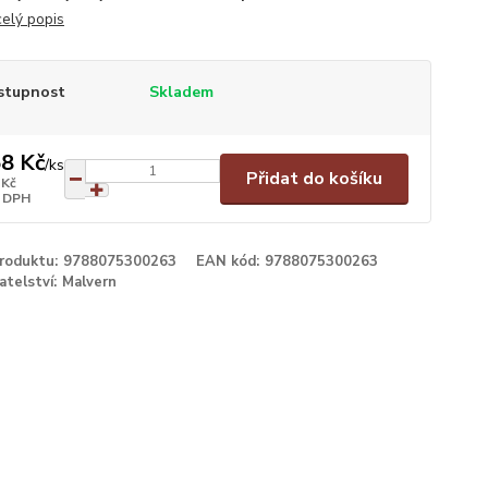
celý popis
stupnost
Skladem
8 Kč
/
ks
Přidat do košíku
 Kč
 DPH
produktu:
9788075300263
EAN kód:
9788075300263
atelství:
Malvern