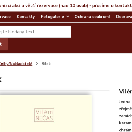
anizci akci a větší rezervace (nad 10 osob) - prosíme o kontak
rvace
Kontakty
Fotogalerie
Ochrana soukromí
Doprava
t
Knihy/Nakladatelé
Bílek
k
Vilé
Jedna 
zřejmě
zemích
kerami
chrámo