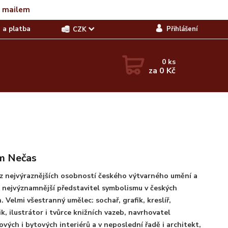
t mailem
 a platba
Přihlášení
CZK
0
ks
za
0 Kč
m Nečas
z nejvýraznějších osobností českého výtvarného umění a
 nejvýznamnější představitel symbolismu v českých
. Velmi všestranný umělec: sochař, grafik, kreslíř,
k, ilustrátor i tvůrce knižních vazeb, navrhovatel
vých i bytových interiérů a v neposlední řadě i architekt,