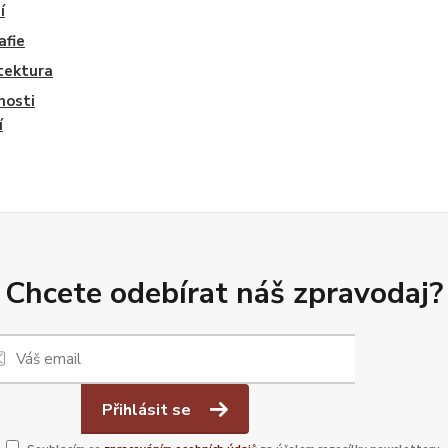
í
afie
tektura
nosti
í
Chcete odebírat náš zpravodaj?
Přihlásit se