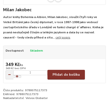
Milan Jakobec
Autor knihy Bohemia a Albion, Milan Jakobec, sloužil čtyři roky ve
Velké Británii jako český diplomat, v roce 1997-1998 jako vedoucí
zastupitelského úřadu v Londýně ve funkci chargé d´affaires. Kniha je
psaná neobyčejně čtivým a lehkým jazykem a dala by se nazvat
causerií - tedy sledu příhod a situ...
celý popis
Dostupnost
Skladem
349 Kč
/
ks
349 Kč
bez DPH
Přidat do košíku
Číslo produktu:
9788075117373
EAN kód:
9788075117373
Nakladatelství:
Volvox Globator