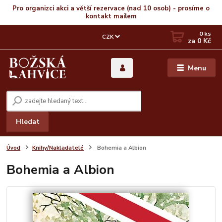
Pro organizci akci a větší rezervace (nad 10 osob) - prosíme o
kontakt mailem
0
ks
CZK
za
0 Kč
Menu
Hledat
Úvod
Knihy/Nakladatelé
Bohemia a Albion
Bohemia a Albion