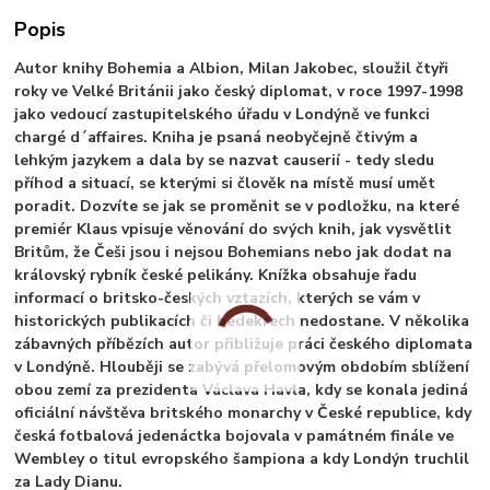
Popis
Autor knihy Bohemia a Albion, Milan Jakobec, sloužil čtyři
roky ve Velké Británii jako český diplomat, v roce 1997-1998
jako vedoucí zastupitelského úřadu v Londýně ve funkci
chargé d´affaires. Kniha je psaná neobyčejně čtivým a
lehkým jazykem a dala by se nazvat causerií - tedy sledu
příhod a situací, se kterými si člověk na místě musí umět
poradit. Dozvíte se jak se proměnit se v podložku, na které
premiér Klaus vpisuje věnování do svých knih, jak vysvětlit
Britům, že Češi jsou i nejsou Bohemians nebo jak dodat na
královský rybník české pelikány. Knížka obsahuje řadu
informací o britsko-českých vztazích, kterých se vám v
historických publikacích či bedekrech nedostane. V několika
zábavných příbězích autor přibližuje práci českého diplomata
v Londýně. Hlouběji se zabývá přelomovým obdobím sblížení
obou zemí za prezidenta Václava Havla, kdy se konala jediná
oficiální návštěva britského monarchy v České republice, kdy
česká fotbalová jedenáctka bojovala v památném finále ve
Wembley o titul evropského šampiona a kdy Londýn truchlil
za Lady Dianu.