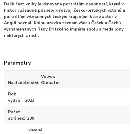
Další část knihy je věnována portrétům osobností, které v
historii zásadně přispěly k rozvoji česko-britských vztahů a
portrétům významných českým krajanům, které autor v
Anglii poznal. Knihu uzavírá seznam všech Češek a Čechů
vyznamenaných Řády Britského impéria spolu s medailony
některých z nich.
Parametry
Volvox
Nakladatelství
Globator
Rok
vydání
2023
Počet
stránek
280
vázaná