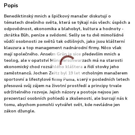
Popis
Benediktinský mnich a špičkový manažer diskutují o
tématech dnešního světa, která se týkají nás všech: úspěch a
odpovědnost, ekonomika a blahobyt, kultura a hodnoty -
zkrátka Bůh, peníze a svědomí. Sešly se tu dvě mimořádné
vůdčí osobnosti ze světů tak odlišných, jako jsou klášterní
klauzura a top management nadnárodní firmy. Něco však
mají společného. Anselm Grün je sice především mnich a
teolog, ale v opatství Münsterschwarzach má na starosti
ekonomický chod rozsáhlého kláštera a řídí stovky jeho
zaměstnanců. Jochen Zeitz byl 19 let vrcholným manažerem
sportovní a lifestylové firmy Puma, který v posledních letech
přesouvá svůj zájem na životní prostředí a principy trvale
udržitelného rozvoje. Jejich názory a postoje nejsou jen
prezentací osobních pohledů a zkušeností, ale burcují nás k
tomu, abychom pomohli vytvářet svět, kde nevládne jen
zákon džungle.