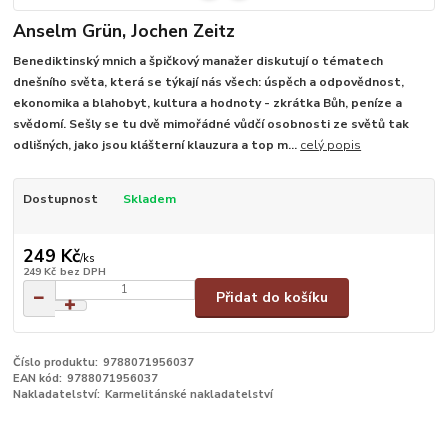
Anselm Grün, Jochen Zeitz
Benediktinský mnich a špičkový manažer diskutují o tématech
dnešního světa, která se týkají nás všech: úspěch a odpovědnost,
ekonomika a blahobyt, kultura a hodnoty - zkrátka Bůh, peníze a
svědomí. Sešly se tu dvě mimořádné vůdčí osobnosti ze světů tak
odlišných, jako jsou klášterní klauzura a top m...
celý popis
Dostupnost
Skladem
249 Kč
/
ks
249 Kč
bez DPH
Přidat do košíku
Číslo produktu:
9788071956037
EAN kód:
9788071956037
Nakladatelství:
Karmelitánské nakladatelství