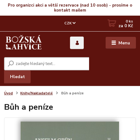
Pro organizci akci a větší rezervace (nad 10 osob) - prosíme o
kontakt mailem
0
ks
CZK
za
0 Kč
Menu
Hledat
Úvod
Knihy/Nakladatelé
Bůh a peníze
Bůh a peníze