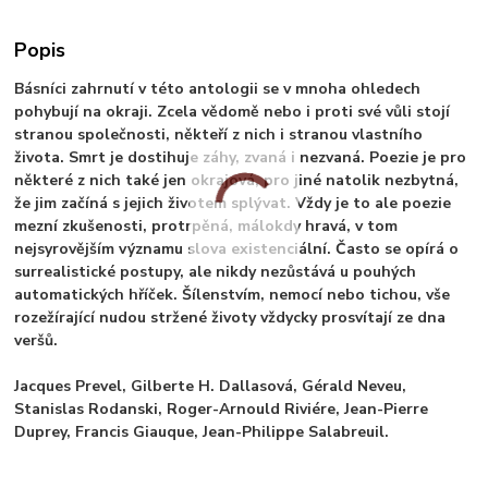
Popis
Básníci zahrnutí v této antologii se v mnoha ohledech
pohybují na okraji. Zcela vědomě nebo i proti své vůli stojí
stranou společnosti, někteří z nich i stranou vlastního
života. Smrt je dostihuje záhy, zvaná i nezvaná. Poezie je pro
některé z nich také jen okrajová, pro jiné natolik nezbytná,
že jim začíná s jejich životem splývat. Vždy je to ale poezie
mezní zkušenosti, protrpěná, málokdy hravá, v tom
nejsyrovějším významu slova existenciální. Často se opírá o
surrealistické postupy, ale nikdy nezůstává u pouhých
automatických hříček. Šílenstvím, nemocí nebo tichou, vše
rozežírající nudou stržené životy vždycky prosvítají ze dna
veršů.
Jacques Prevel, Gilberte H. Dallasová, Gérald Neveu,
Stanislas Rodanski, Roger-Arnould Riviére, Jean-Pierre
Duprey, Francis Giauque, Jean-Philippe Salabreuil.