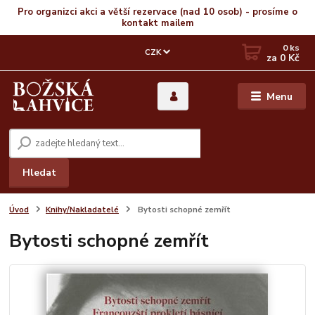
Pro organizci akci a větší rezervace (nad 10 osob) - prosíme o
kontakt mailem
0
ks
CZK
za
0 Kč
Menu
Hledat
Úvod
Knihy/Nakladatelé
Bytosti schopné zemřít
Bytosti schopné zemřít