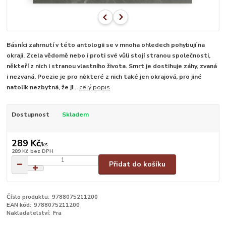
Básníci zahrnutí v této antologii se v mnoha ohledech pohybují na
okraji. Zcela vědomě nebo i proti své vůli stojí stranou společnosti,
někteří z nich i stranou vlastního života. Smrt je dostihuje záhy, zvaná
i nezvaná. Poezie je pro některé z nich také jen okrajová, pro jiné
natolik nezbytná, že ji...
celý popis
Dostupnost
Skladem
289 Kč
/
ks
289 Kč
bez DPH
Přidat do košíku
Číslo produktu:
9788075211200
EAN kód:
9788075211200
Nakladatelství:
Fra