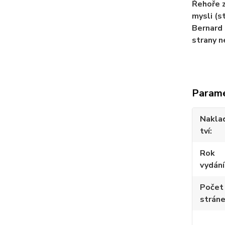
Řehoře z
mysli (s
Bernard 
strany n
Param
Nakla
tví
Rok
vydání
Počet
strán