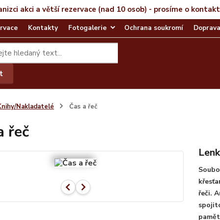
anizci akci a větší rezervace (nad 10 osob) - prosíme o kontak
rvace
Kontakty
Fotogalerie
Ochrana soukromí
Doprava
t
Knihy/Nakladatelé
Čas a řeč
a řeč
Lenk
Soubor
křesťa
řeči. 
spojit
paměti