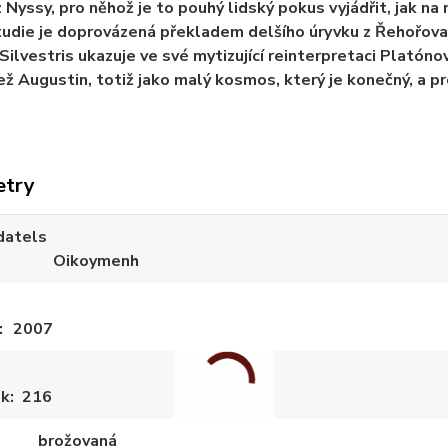
 Nyssy, pro něhož je to pouhý lidský pokus vyjádřit, jak na 
tudie je doprovázená překladem delšího úryvku z Řehořova 
Silvestris ukazuje ve své mytizující reinterpretaci Platónov
ež Augustin, totiž jako malý kosmos, který je konečný, a pr
etry
datels
Oikoymenh
2007
ek
216
brožovaná