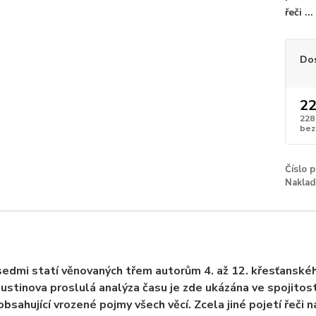
řeči ...
Do
22
228
bez
Číslo 
Naklad
edmi statí věnovaných třem autorům 4. až 12. křesťanské
gustinova proslulá analýza času je zde ukázána ve spojitost
obsahující vrozené pojmy všech věcí. Zcela jiné pojetí řeči