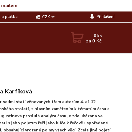
t mailem
 a platba
Přihlášení
CZK
0
ks
za
0 Kč
a Karfíková
 sedmi statí věnovaných třem autorům 4. až 12.
nského století, s hlavním zaměřením k tématům času a
Augustinova proslulá analýza času je zde ukázána ve
osti s jeho pojetím řeči jako klíče k řečově uspořádané
, obsahující vrozené pojmy všech věcí. Zcela jiné pojetí