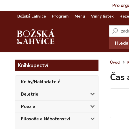
Pro org
Božská Lahvice
Program
Menu
Vinný lístek
Reze
Hleda
Úvod
Knihkupectví
Čas 
Knihy/Nakladatelé
Beletrie
Poezie
Filosofie a Náboženství