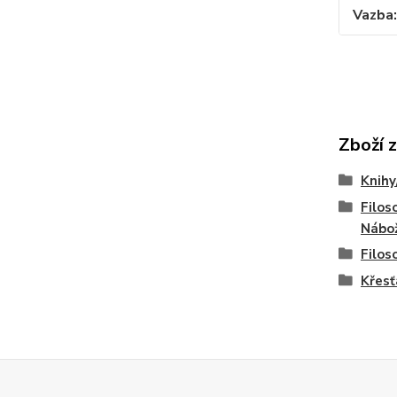
Vazba
Zboží 
Knihy
Filoso
Nábo
Filos
Křesť