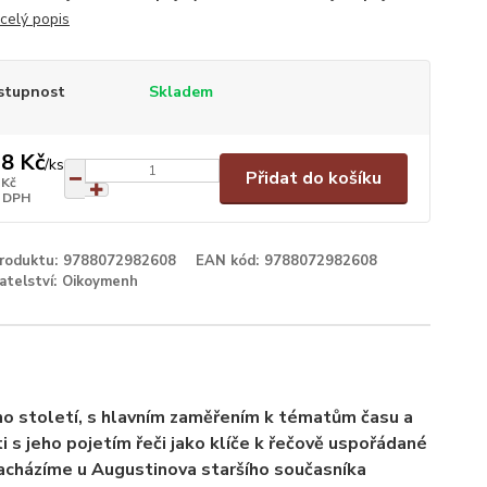
celý popis
stupnost
Skladem
8 Kč
/
ks
Přidat do košíku
 Kč
 DPH
produktu:
9788072982608
EAN kód:
9788072982608
atelství:
Oikoymenh
ho století, s hlavním zaměřením k tématům času a
i s jeho pojetím řeči jako klíče k řečově uspořádané
 nacházíme u Augustinova staršího současníka