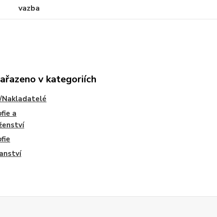
vazba
zařazeno v kategoriích
/Nakladatelé
fie a
ženství
ofie
anství