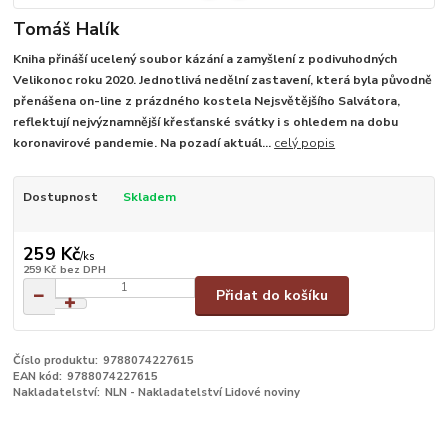
Tomáš Halík
Kniha přináší ucelený soubor kázání a zamyšlení z podivuhodných
Velikonoc roku 2020. Jednotlivá nedělní zastavení, která byla původně
přenášena on-line z prázdného kostela Nejsvětějšího Salvátora,
reflektují nejvýznamnější křesťanské svátky i s ohledem na dobu
koronavirové pandemie. Na pozadí aktuál...
celý popis
Dostupnost
Skladem
259 Kč
/
ks
259 Kč
bez DPH
Přidat do košíku
Číslo produktu:
9788074227615
EAN kód:
9788074227615
Nakladatelství:
NLN - Nakladatelství Lidové noviny