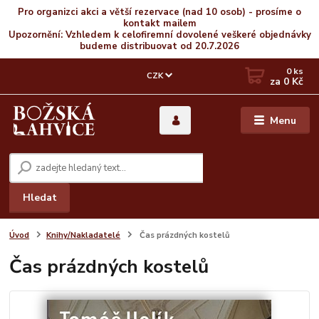
Pro organizci akci a větší rezervace (nad 10 osob) - prosíme o
kontakt mailem
Upozornění: Vzhledem k celofiremní dovolené veškeré objednávky
budeme distribuovat od 20.7.2026
0
ks
CZK
za
0 Kč
Menu
Hledat
Úvod
Knihy/Nakladatelé
Čas prázdných kostelů
Čas prázdných kostelů