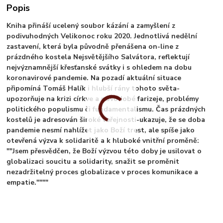
Popis
Kniha přináší ucelený soubor kázání a zamyšlení z
podivuhodných Velikonoc roku 2020. Jednotlivá nedělní
zastavení, která byla původně přenášena on-line z
prázdného kostela Nejsvětějšího Salvátora, reflektují
nejvýznamnější křesťanské svátky i s ohledem na dobu
koronavirové pandemie. Na pozadí aktuální situace
připomíná Tomáš Halík i hlubší rány tohoto světa-
upozorňuje na krizi církve a novodobé farizeje, problémy
politického populismu či fundamentalismu. Čas prázdných
kostelů je adresován široké veřejnosti-ukazuje, že se doba
pandemie nesmí nahlížet jako Boží trest, ale spíše jako
otevřená výzva k solidaritě a k hluboké vnitřní proměně:
""Jsem přesvědčen, že Boží výzvou této doby je usilovat o
globalizaci soucitu a solidarity, snažit se proměnit
nezadržitelný proces globalizace v proces komunikace a
empatie.""""