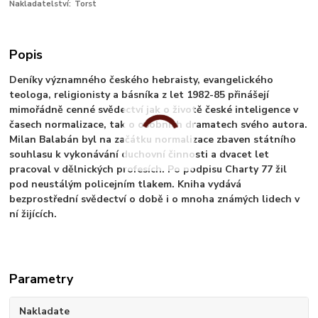
Nakladatelství:
Torst
Popis
Deníky významného českého hebraisty, evangelického
teologa, religionisty a básníka z let 1982-85 přinášejí
mimořádně cenné svědectví jak o životě české inteligence v
časech normalizace, tak o osobních dramatech svého autora.
Milan Balabán byl na začátku normalizace zbaven státního
souhlasu k vykonávání duchovní činnosti a dvacet let
pracoval v dělnických profesích. Po podpisu Charty 77 žil
pod neustálým policejním tlakem. Kniha vydává
bezprostřední svědectví o době i o mnoha známých lidech v
ní žijících.
Parametry
Nakladate