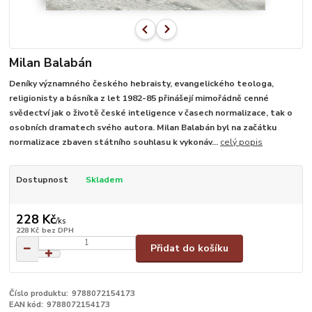
Milan Balabán
Deníky významného českého hebraisty, evangelického teologa,
religionisty a básníka z let 1982-85 přinášejí mimořádně cenné
svědectví jak o životě české inteligence v časech normalizace, tak o
osobních dramatech svého autora. Milan Balabán byl na začátku
normalizace zbaven státního souhlasu k vykonáv...
celý popis
Dostupnost
Skladem
228 Kč
/
ks
228 Kč
bez DPH
Přidat do košíku
Číslo produktu:
9788072154173
EAN kód:
9788072154173