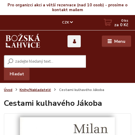
Pro organizci akci a větší rezervace (nad 10 osob) - prosíme o
kontakt mailem
0
ks
CZK
za
0 Kč
Menu
Hledat
Úvod
Knihy/Nakladatelé
Cestami kulhavého Jákoba
Cestami kulhavého Jákoba