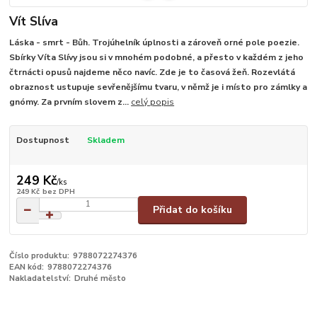
Vít Slíva
Láska - smrt - Bůh. Trojúhelník úplnosti a zároveň orné pole poezie.
Sbírky Víta Slívy jsou si v mnohém podobné, a přesto v každém z jeho
čtrnácti opusů najdeme něco navíc. Zde je to časová žeň. Rozevlátá
obraznost ustupuje sevřenějšímu tvaru, v němž je i místo pro zámlky a
gnómy. Za prvním slovem z...
celý popis
Dostupnost
Skladem
249 Kč
/
ks
249 Kč
bez DPH
Přidat do košíku
Číslo produktu:
9788072274376
EAN kód:
9788072274376
Nakladatelství:
Druhé město