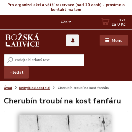
Pro organizci akci a větší rezervace (nad 10 osob) - prosíme o
kontakt mailem
0
ks
CZK
za
0 Kč
Menu
Hledat
Úvod
Knihy/Nakladatelé
Cherubín troubí na kost fanfáru
Cherubín troubí na kost fanfáru