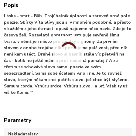
Popis
Láska - smrt - Bůh. Trojúhelník úplnosti a zároveň orné pole
poezie. Sbírky Víta Slívy jsou si v mnohém podobné, a přesto
v každém z jeho čtrnácti opusů najdeme něco navíc. Zde je to
časová žeň. Rozevlátá obraznost ustupuje sevřenějšímu
tvaru, v němž je i místo pro zámlky a gnómy. Za prvním
slovem z onoho trojúhelníku pociťujeme palčivost, před níž
není kam utéct. Druhé slovo si básník stále víc přetváří na
čas - kolik ho ještě mám a proč neubíhá pomaleji? A za
třetím se schovává slovo samo, poezie ve svém
sebezrcadlení. Sama sobě účelem? Ano i ne. Je to rovněž
slovo, kterým někam chci patřit: slovo, jež chce být slyšeno.
Sursum corda. Vzhůru srdce. Vzhůru slovo… a leť. Však ty už
víš ke Komu.""
Parametry
Nakladatelstv