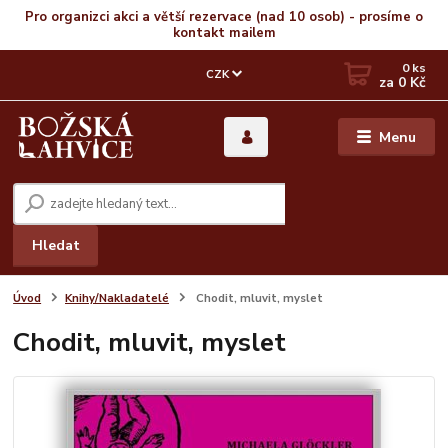
Pro organizci akci a větší rezervace (nad 10 osob) - prosíme o
kontakt mailem
0
ks
CZK
za
0 Kč
Menu
Hledat
Úvod
Knihy/Nakladatelé
Chodit, mluvit, myslet
Chodit, mluvit, myslet