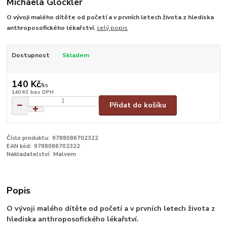
Michaela Glöckler
O vývoji malého dítěte od početí a v prvních letech života z hlediska
anthroposofického lékařství.
celý popis
Dostupnost
Skladem
140 Kč
/
ks
140 Kč
bez DPH
Přidat do košíku
Číslo produktu:
9788086702322
EAN kód:
9788086702322
Nakladatelství:
Malvern
Popis
O vývoji malého dítěte od početí a v prvních letech života z
hlediska anthroposofického lékařství.