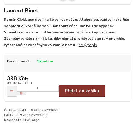
Laurent Binet
Román Civilizace stojí na této hypotéze: Atahualpa, vládce Incké říše,
se vylodí v Evropě Karla V. Habsburského. Jak to zde vypadá?
Španělská inkvizice, Lutherovy reformy, rodící se kapitalismus.
Zázračný vynález knihtisku, díky němuž promlouvá papír. Monarchie,
vyčerpané nekonečnými válkami a bez u...
celý popis
Dostupnost
Skladem
398 Kč
/
ks
398 Kč
bez DPH
Přidat do košíku
Číslo produktu:
9788025733653
EAN kód:
9788025733653
Nakladatelství:
Argo