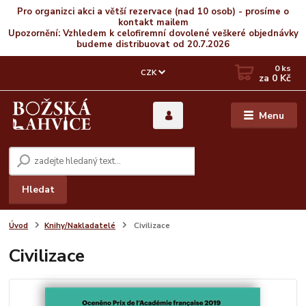
Pro organizci akci a větší rezervace (nad 10 osob) - prosíme o
kontakt mailem
Upozornění: Vzhledem k celofiremní dovolené veškeré objednávky
budeme distribuovat od 20.7.2026
0
ks
CZK
za
0 Kč
Menu
Hledat
Úvod
Knihy/Nakladatelé
Civilizace
Civilizace