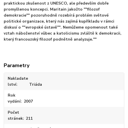
praktickou zkušenost z UNESCO, ale především dobře
promyšlenou koncepci. Maritain jakožto ""filozof
demokracie"" pozoruhodně rozebírá problém světové
politické organizace, který nás zajímá kupříkladu v rámci
diskusí o ""evropské ústavě"". Nemůžeme opomenout také
vztah náboženství vůbec a katolicismu zvláště k demokracii,
který francouzský filozof podnětně analyzuje.""
Parametry
Nakladate
lství
Triáda
Rok
vydání
2007
Počet
stránek
211