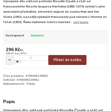
Významné dílo světové politické filozofie Člověk a stát od
francouzského filozofa Jacquesa Maritaina (1882-1973) vychází z jeho
amerických přednášek, shrnutých nejprve do svazku Man and the
State (1951) a později vydaných francouzsky pod názvem L'Homme et
l'état (1953). Řada myšlenek tohoto klasické...
celý popis
Dostupnost
Skladem
296 Kč
/
ks
296 Kč
bez DPH
Přidat do košíku
Číslo produktu:
9788086138862
EAN kód:
9788086138862
Nakladatelství:
Triáda
Popis
Významné dílo světové politické filozofie Člověk a stát od