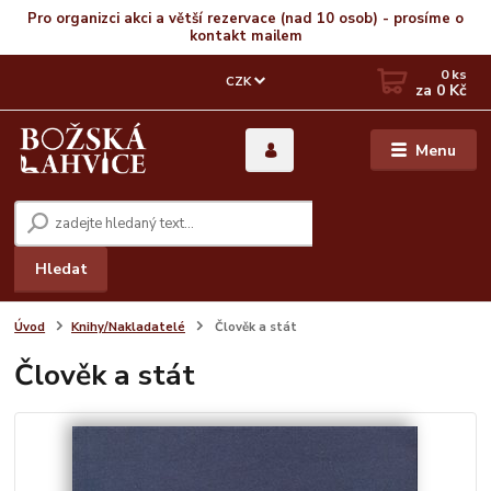
Pro organizci akci a větší rezervace (nad 10 osob) - prosíme o
kontakt mailem
0
ks
CZK
za
0 Kč
Menu
Hledat
Úvod
Knihy/Nakladatelé
Člověk a stát
Člověk a stát