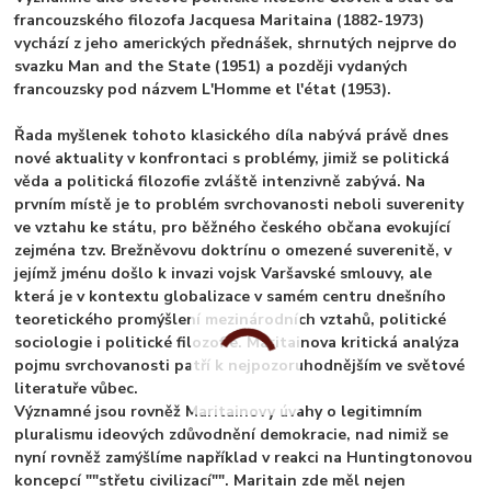
francouzského filozofa Jacquesa Maritaina (1882-1973)
vychází z jeho amerických přednášek, shrnutých nejprve do
svazku Man and the State (1951) a později vydaných
francouzsky pod názvem L'Homme et l'état (1953).
Řada myšlenek tohoto klasického díla nabývá právě dnes
nové aktuality v konfrontaci s problémy, jimiž se politická
věda a politická filozofie zvláště intenzivně zabývá. Na
prvním místě je to problém svrchovanosti neboli suverenity
ve vztahu ke státu, pro běžného českého občana evokující
zejména tzv. Brežněvovu doktrínu o omezené suverenitě, v
jejímž jménu došlo k invazi vojsk Varšavské smlouvy, ale
která je v kontextu globalizace v samém centru dnešního
teoretického promýšlení mezinárodních vztahů, politické
sociologie i politické filozofie. Maritainova kritická analýza
pojmu svrchovanosti patří k nejpozoruhodnějším ve světové
literatuře vůbec.
Významné jsou rovněž Maritainovy úvahy o legitimním
pluralismu ideových zdůvodnění demokracie, nad nimiž se
nyní rovněž zamýšlíme například v reakci na Huntingtonovou
koncepcí ""střetu civilizací"". Maritain zde měl nejen