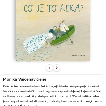
Monika Vaicenavičiene
Krásně ilustrovaná kniha o řekách a jejich bohatém propojení s námi.
Vnučka se svou babičkou na imaginární výpravě objevují tajemství řek,
setkávají se s poutníky i dobyvateli, kouzelnými říčními delfíny nebo
jesetery staršími než dinosauři, loví ryby, koupou se a zkoumají mnoho