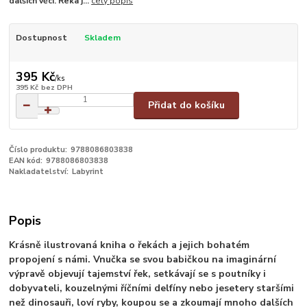
dalších věcí. Řeka j...
celý popis
Dostupnost
Skladem
395 Kč
/
ks
395 Kč
bez DPH
Přidat do košíku
Číslo produktu:
9788086803838
EAN kód:
9788086803838
Nakladatelství:
Labyrint
Popis
Krásně ilustrovaná kniha o řekách a jejich bohatém
propojení s námi. Vnučka se svou babičkou na imaginární
výpravě objevují tajemství řek, setkávají se s poutníky i
dobyvateli, kouzelnými říčními delfíny nebo jesetery staršími
než dinosauři, loví ryby, koupou se a zkoumají mnoho dalších