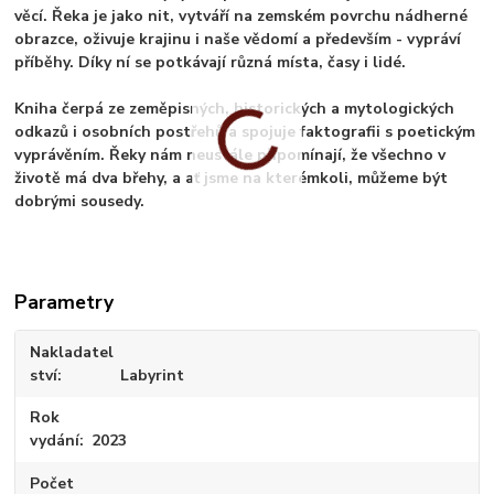
věcí. Řeka je jako nit, vytváří na zemském povrchu nádherné
obrazce, oživuje krajinu i naše vědomí a především - vypráví
příběhy. Díky ní se potkávají různá místa, časy i lidé.
Kniha čerpá ze zeměpisných, historických a mytologických
odkazů i osobních postřehů a spojuje faktografii s poetickým
vyprávěním. Řeky nám neustále připomínají, že všechno v
životě má dva břehy, a ať jsme na kterémkoli, můžeme být
dobrými sousedy.
Parametry
Nakladatel
ství
Labyrint
Rok
vydání
2023
Počet