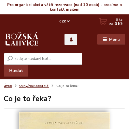
Pro organizci akci a větší rezervace (nad 10 osob) - prosíme o
kontakt mailem
0
ks
CZK
za
0 Kč
Menu
Hledat
Úvod
Knihy/Nakladatelé
Co je to řeka?
Co je to řeka?