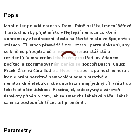
Popis
Mnoho let po událostech v Domu Páně nalákají mocní šéfové
Tlusťocha, aby přijal místo v Nejlepší nemocnici, která
dohromady v hodnocení klesla na čtvrté místo ve Spojených
státech. Tlusťoch přesvědčil svou starou partu doktorů, aby
se k němu připojili a učili novou generaci stážistů a
rezidentů. V moderním lékařském prostředí ovládaném
počítači a zkorumpovaném penězi se doktoři Basch, Chuck,
Prcek, Žíznivá čára Eddie a Hyper Hooper s pomocí humoru a
ironie brání bezcitné nemocniční administrativě a
nemilosrdné elektronické databázi a mají jediný cíl: vrátit do
lékařské péče lidskost. Fascinující, srdceryvný a zároveň
úsměvný příběh o tom, jak se americká lékařská péče i lékaři
sami za posledních třicet let proměnili.
Parametry