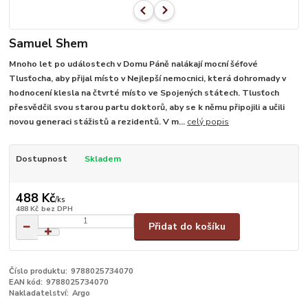
Samuel Shem
Mnoho let po událostech v Domu Páně nalákají mocní šéfové
Tlusťocha, aby přijal místo v Nejlepší nemocnici, která dohromady v
hodnocení klesla na čtvrté místo ve Spojených státech. Tlusťoch
přesvědčil svou starou partu doktorů, aby se k němu připojili a učili
novou generaci stážistů a rezidentů. V m...
celý popis
Dostupnost
Skladem
488 Kč
/
ks
488 Kč
bez DPH
Přidat do košíku
Číslo produktu:
9788025734070
EAN kód:
9788025734070
Nakladatelství:
Argo