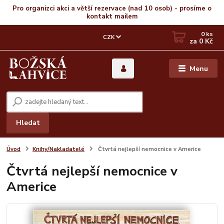
Pro organizci akci a větší rezervace (nad 10 osob) - prosíme o
kontakt mailem
0
ks
CZK
za
0 Kč
Menu
Hledat
Úvod
Knihy/Nakladatelé
Čtvrtá nejlepší nemocnice v Americe
Čtvrtá nejlepší nemocnice v
Americe