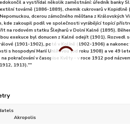
edokončil a vystřídal několik zaměstnání: úředník banky Sla
extilní továrně (1886-1889), chemik cukrovarů v Kopidlně 
 Nepomuckou, dcerou zámožného měšťana z Královských Vi
, kde zakoupil podíl ve společnosti vyrábějící topící přís
it na rodovém statku Šlejharů v Dolní Kalné (1895). Během 
bou exekuce byl donucen z Kalné odejít (1901). Rozvedl se 
rálové (1901-1902), poté v Kolíně (1902-1906) a nakonec 
ti s hospodyní Marií Uhlířovou (od roku 1908) a ve 49 le
 na pokračování v časopise Květy - v roce 1912 pod názve
 1912, 1913).""
etry
datels
Akropolis