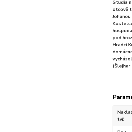
Studia n
otcově t
Johanou
Kostelce
hospodař
pod hroz
Hradci K
domácnos
vycházel
(Šlejhar
Param
Nakla
tví