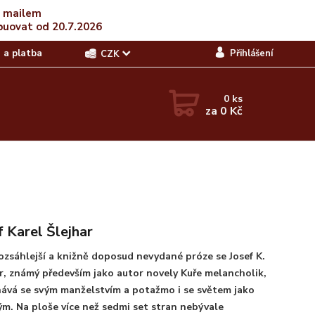
t mailem
buovat od 20.7.2026
 a platba
Přihlášení
CZK
0
ks
za
0 Kč
f Karel Šlejhar
ozsáhlejší a knižně doposud nevydané próze se Josef K.
r, známý především jako autor novely Kuře melancholik,
ává se svým manželstvím a potažmo i se světem jako
m. Na ploše více než sedmi set stran nebývale