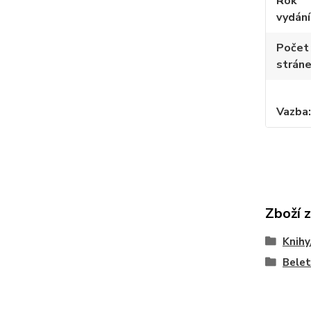
Rok
vydání
Počet
strán
Vazba
Zboží 
Knihy
Belet