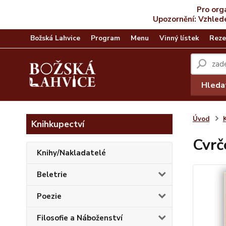
Pro org
Upozornění: Vzhled
Božská Lahvice
Program
Menu
Vinný lístek
Reze
Hleda
Úvod
Knihkupectví
Cvrč
Knihy/Nakladatelé
Beletrie
Poezie
Filosofie a Náboženství