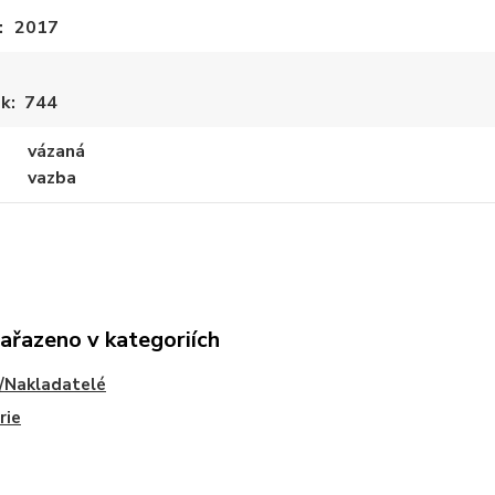
2017
ek
744
vázaná
vazba
zařazeno v kategoriích
/Nakladatelé
rie