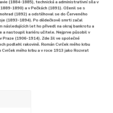
vie (1884-1885), technická a administrativní síla v
(1889-1890) a v Pečkách (1891). Oženil se s
nohrad (1892) a odstěhoval se do Červeného
troje (1893-1894). Po dědečkově smrti začal
následujících let ho přivedl na okraj bankrotu a
a nastoupil kariéru učitele. Nejprve působil v
v Praze (1906-1914). Zde žil ve společné
tech podlehl rakovině. Román Cvrček mého krbu
m Cvrček mého krbu a v roce 1913 jako Rozvrat