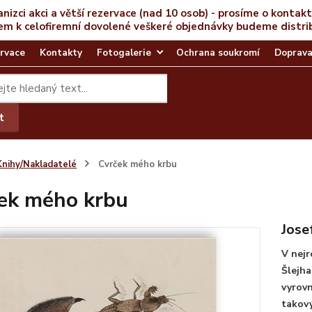
anizci akci a větší rezervace (nad 10 osob) - prosíme o kontak
em k celofiremní dovolené veškeré objednávky budeme distri
rvace
Kontakty
Fotogalerie
Ochrana soukromí
Doprava
t
Knihy/Nakladatelé
Cvrček mého krbu
ek mého krbu
Jose
V nejr
Šlejha
vyrovn
takový