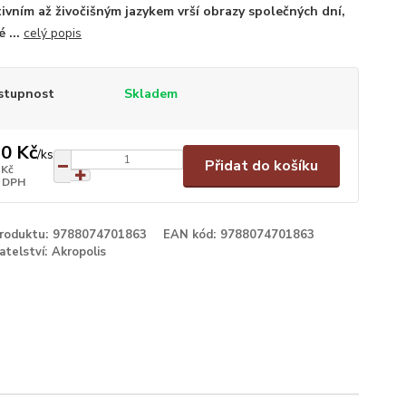
ivním až živočišným jazykem vrší obrazy společných dní,
 ...
celý popis
stupnost
Skladem
0 Kč
/
ks
Přidat do košíku
 Kč
 DPH
produktu:
9788074701863
EAN kód:
9788074701863
atelství:
Akropolis