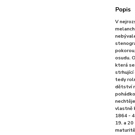
Popis
V nejroz
melancho
nebývale
stenogra
pokorou,
osudu. O
která se
strhujíc
tedy rol
dětství 
pohádkov
nechtěje
vlastně 
1864 - 4
19. a 20
maturitě