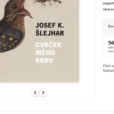
sugest
obecné
Do
56
560
bez
Číslo 
Naklad