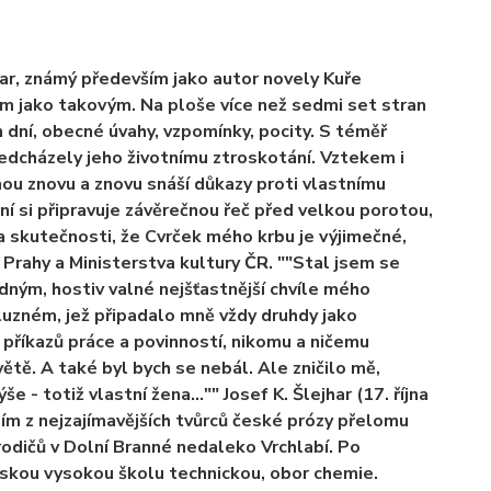
har, známý především jako autor novely Kuře
m jako takovým. Na ploše více než sedmi set stran
 dní, obecné úvahy, vzpomínky, pocity. S téměř
edcházely jeho životnímu ztroskotání. Vztekem i
hou znovu a znovu snáší důkazy proti vlastnímu
í si připravuje závěrečnou řeč před velkou porotou,
a skutečnosti, že Cvrček mého krbu je výjimečné,
a Prahy a Ministerstva kultury ČR. ""Stal jsem se
dným, hostiv valné nejšťastnější chvíle mého
luzném, jež připadalo mně vždy druhdy jako
 příkazů práce a povinností, nikomu a ničemu
ětě. A také byl bych se nebál. Ale zničilo mě,
še - totiž vlastní žena…"" Josef K. Šlejhar (17. října
dním z nejzajímavějších tvůrců české prózy přelomu
arodičů v Dolní Branné nedaleko Vrchlabí. Po
českou vysokou školu technickou, obor chemie.