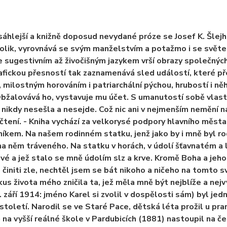
sáhlejší a knižně doposud nevydané próze se Josef K. Šlej
lik, vyrovnává se svým manželstvím a potažmo i se světe
 sugestivním až živočišným jazykem vrší obrazy společných
fickou přesností tak zaznamenává sled událostí, které př
 milostným horováním i patriarchální pýchou, hrubostí i ně
bžalovává ho, vystavuje mu účet. S umanutostí sobě vlastn
 nikdy nesešla a nesejde. Což nic ani v nejmenším nemění n
í čtení. - Kniha vychází za velkorysé podpory hlavního měst
níkem. Na našem rodinném statku, jenž jako by i mně byl ro
na něm tráveného. Na statku v horách, v údolí šťavnatém a 
é a jež stalo se mně údolím slz a krve. Kromě Boha a jeho
 činiti zle, nechtěl jsem se bát nikoho a ničeho na tomto sv
kus života mého zničila ta, jež měla mně být nejblíže a nejvý
. září 1914: jméno Karel si zvolil v dospělosti sám) byl je
 století. Narodil se ve Staré Pace, dětská léta prožil u pr
 na vyšší reálné škole v Pardubicích (1881) nastoupil na 