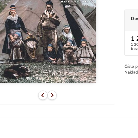
Do
1 
1 2
bez
Číslo 
Naklad