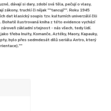
né, dávají si dary, zdobí svá těla, pečují o vlasy,
ají zákony, truchlí či nějak ""tancují"". Roku 1945
 dat klasický soupis tzv. kulturních univerzálií čili
. Bohatě ilustrovaná kniha z této evidence vychází
zároveň základní stejnost - nás všech, tedy lidí.
jako třeba Inuity, Komanče, Aztéky, Maory, Kapauky,
epty, bylo přes sedmdesát dílů seriálu Antro, který
rientace).""