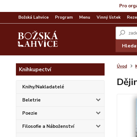
Pro org
Božská Lahvice
Program
Menu
Vinný lístek
Reze
Hleda
Úvod
Knihkupectví
Dějin
Knihy/Nakladatelé
Beletrie
Poezie
Filosofie a Náboženství