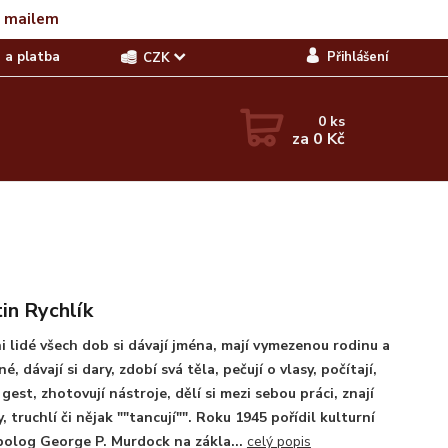
t mailem
 a platba
Přihlášení
CZK
0
ks
za
0 Kč
in Rychlík
i lidé všech dob si dávají jména, mají vymezenou rodinu a
é, dávají si dary, zdobí svá těla, pečují o vlasy, počítají,
í gest, zhotovují nástroje, dělí si mezi sebou práci, znají
, truchlí či nějak ""tancují"". Roku 1945 pořídil kulturní
olog George P. Murdock na zákla...
celý popis