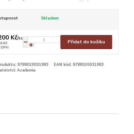
stupnost
Skladem
200 Kč
/
ks
Přidat do košíku
00 Kč
 DPH
produktu:
9788020031983
EAN kód:
9788020031983
atelství:
Academia