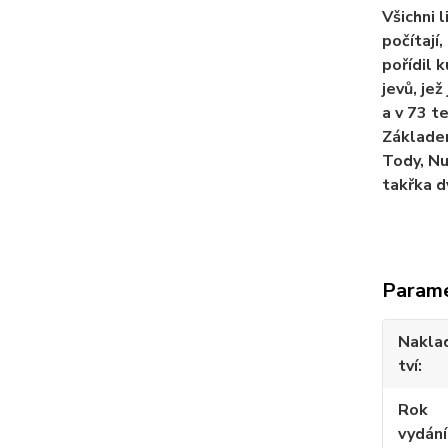
Všichni l
počítají,
pořídil 
jevů, je
a v 73 t
Základem
Tody, Nu
takřka d
Param
Nakla
tví
Rok
vydání