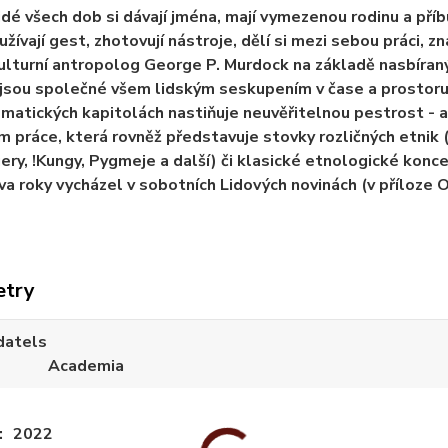
idé všech dob si dávají jména, mají vymezenou rodinu a příbuz
 užívají gest, zhotovují nástroje, dělí si mezi sebou práci, zn
kulturní antropolog George P. Murdock na základě nasbíraných
ž jsou společné všem lidským seskupením v čase a prostoru
ematických kapitolách nastiňuje neuvěřitelnou pestrost - a 
 práce, která rovněž představuje stovky rozličných etnik (
ery, !Kungy, Pygmeje a další) či klasické etnologické konc
va roky vycházel v sobotních Lidových novinách (v příloze O
etry
datels
Academia
2022