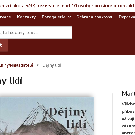
anizci akci a větší rezervace (nad 10 osob) - prosíme o kontak
rvace
Kontakty
Fotogalerie
Ochrana soukromí
Doprava
t
Knihy/Nakladatelé
Dějiny lidí
y lidí
Mart
Všichn
příbuzn
užívaj
zákony
antrop