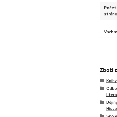
Počet
strán
Vazba
Zboží 
Knihy
Odbo
liter
Dějin
Histo
Spol