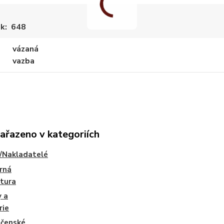
ek
648
vázaná
vazba
zařazeno v kategoriích
/Nakladatelé
rná
atura
y a
rie
ečenské