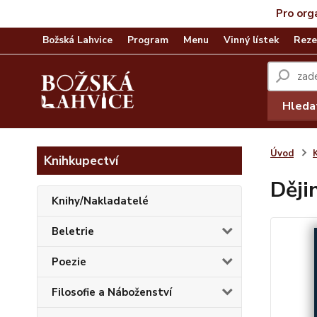
Pro org
Božská Lahvice
Program
Menu
Vinný lístek
Reze
Hleda
Úvod
Knihkupectví
Ději
Knihy/Nakladatelé
Beletrie
Poezie
Filosofie a Náboženství