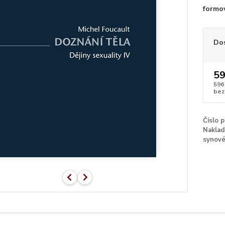
formo
Do
59
596
bez
Číslo 
Naklad
synov