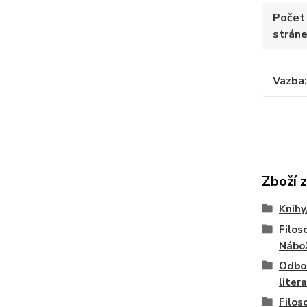
Počet
strán
Vazba
Zboží 
Knihy
Filoso
Nábo
Odbo
liter
Filos