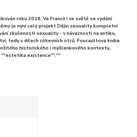
ikován roku 2018. Ve Francii i ve světě se vydání
ěmu je nyní celý projekt Dějin sexuality kompletní
ní zkušenosti sexuality - v návaznosti na antiku,
ví, tedy v dílech církevních otců. Foucaultova kniha
ložitého historického i myšlenkového kontextu,
""estetika existence"".""