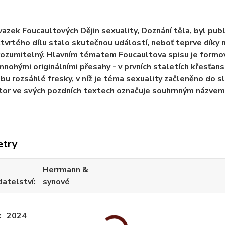
vazek Foucaultových Dějin sexuality, Doznání těla, byl publ
tvrtého dílu stalo skutečnou událostí, neboť teprve díky n
rozumitelný. Hlavním tématem Foucaultova spisu je formová
mnohými originálními přesahy - v prvních staletích křesťanst
u rozsáhlé fresky, v níž je téma sexuality začleněno do s
tor ve svých pozdních textech označuje souhrnným názvem 
etry
Herrmann &
datelství
synové
2024