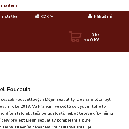
t mailem
 a platba
Přihlášení
CZK
0
ks
za
0 Kč
el Foucault
 svazek Foucaultových Dějin sexuality, Doznání těla, byl
ován roku 2018. Ve Francii i ve světě se vydání tohoto
ho dílu stalo skutečnou událostí, neboť teprve díky němu
í celý projekt Dějin sexuality kompletní a plně
itelný. Hlavním tématem Foucaultova spisu je