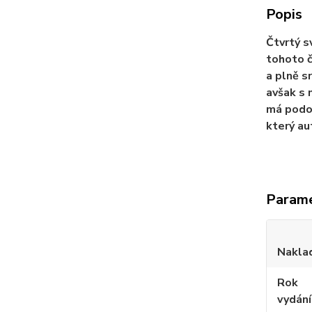
Popis
Čtvrtý s
tohoto č
a plně s
avšak s 
má podob
který au
Param
Nakla
Rok
vydání