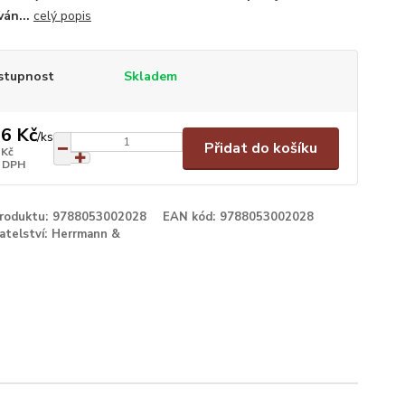
ván...
celý popis
stupnost
Skladem
6 Kč
/
ks
Přidat do košíku
 Kč
 DPH
produktu:
9788053002028
EAN kód:
9788053002028
atelství:
Herrmann &
é