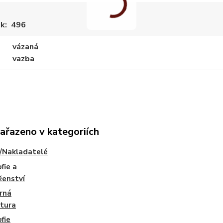
ek
496
vázaná
vazba
zařazeno v kategoriích
/Nakladatelé
fie a
ženství
rná
atura
ofie