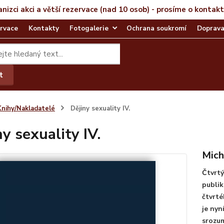
anizci akci a větší rezervace (nad 10 osob) - prosíme o kontak
rvace
Kontakty
Fotogalerie
Ochrana soukromí
Doprava
t
Knihy/Nakladatelé
Dějiny sexuality IV.
ny sexuality IV.
Mich
Čtvrtý
publik
čtvrté
je nyn
srozum