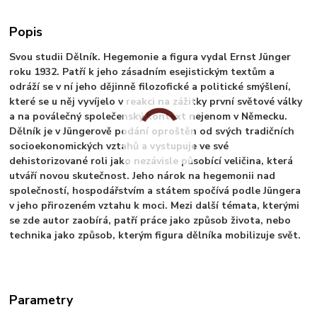
Popis
Svou studii Dělník. Hegemonie a figura vydal Ernst Jünger
roku 1932. Patří k jeho zásadním esejistickým textům a
odráží se v ní jeho dějinně filozofické a politické smýšlení,
které se u něj vyvíjelo v reakci na zážitky první světové války
a na poválečný společenský kontext nejenom v Německu.
Dělník je v Jüngerově podání oproštěn od svých tradičních
socioekonomických vztahů a vystupuje ve své
dehistorizované roli jako nezávisle působící veličina, která
utváří novou skutečnost. Jeho nárok na hegemonii nad
společností, hospodářstvím a státem spočívá podle Jüngera
v jeho přirozeném vztahu k moci. Mezi další témata, kterými
se zde autor zaobírá, patří práce jako způsob života, nebo
technika jako způsob, kterým figura dělníka mobilizuje svět.
Parametry