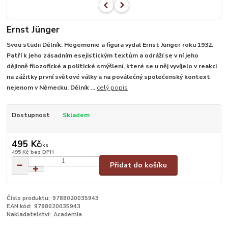
Ernst Jünger
Svou studii Dělník. Hegemonie a figura vydal Ernst Jünger roku 1932.
Patří k jeho zásadním esejistickým textům a odráží se v ní jeho
dějinně filozofické a politické smýšlení, které se u něj vyvíjelo v reakci
na zážitky první světové války a na poválečný společenský kontext
nejenom v Německu. Dělník ...
celý popis
Dostupnost
Skladem
495 Kč
/
ks
495 Kč
bez DPH
Přidat do košíku
Číslo produktu:
9788020035943
EAN kód:
9788020035943
Nakladatelství:
Academia