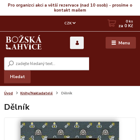
Pro organizci akci a větší rezervace (nad 10 osob) - prosíme o
kontakt mailem
0
ks
CZK
za
0 Kč
Menu
Hledat
Úvod
Knihy/Nakladatelé
Dělník
Dělník