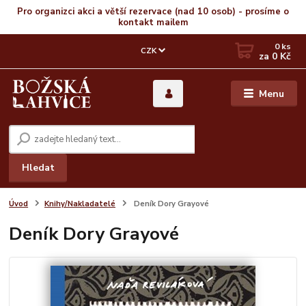
Pro organizci akci a větší rezervace (nad 10 osob) - prosíme o
kontakt mailem
0
ks
CZK
za
0 Kč
Menu
Hledat
Úvod
Knihy/Nakladatelé
Deník Dory Grayové
Deník Dory Grayové