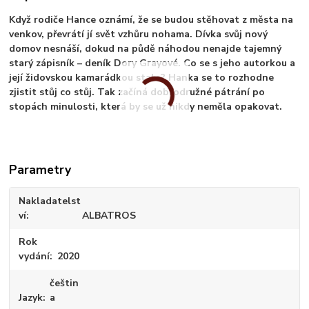
Když rodiče Hance oznámí, že se budou stěhovat z města na
venkov, převrátí jí svět vzhůru nohama. Dívka svůj nový
domov nesnáší, dokud na půdě náhodou nenajde tajemný
starý zápisník – deník Dory Grayové. Co se s jeho autorkou a
její židovskou kamarádkou stalo? Hanka se to rozhodne
zjistit stůj co stůj. Tak začíná dobrodružné pátrání po
stopách minulosti, která by se už nikdy neměla opakovat.
Parametry
Nakladatelst
ví
ALBATROS
Rok
vydání
2020
češtin
Jazyk
a