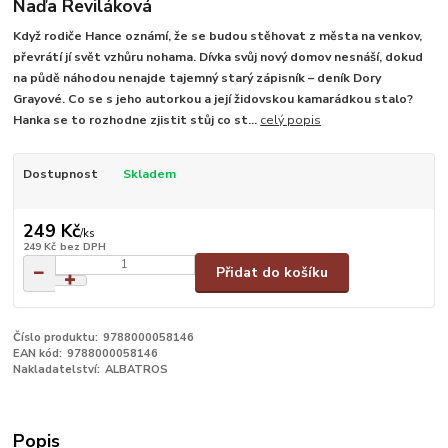
Naďa Reviláková
Když rodiče Hance oznámí, že se budou stěhovat z města na venkov,
převrátí jí svět vzhůru nohama. Dívka svůj nový domov nesnáší, dokud
na půdě náhodou nenajde tajemný starý zápisník – deník Dory
Grayové. Co se s jeho autorkou a její židovskou kamarádkou stalo?
Hanka se to rozhodne zjistit stůj co st...
celý popis
Dostupnost
Skladem
249 Kč
/
ks
249 Kč
bez DPH
Přidat do košíku
Číslo produktu:
9788000058146
EAN kód:
9788000058146
Nakladatelství:
ALBATROS
Popis