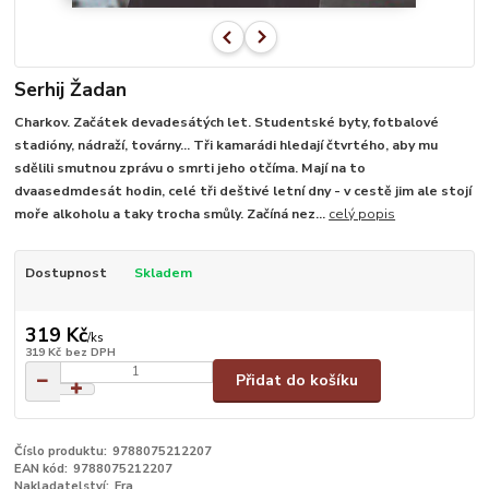
Serhij Žadan
Charkov. Začátek devadesátých let. Studentské byty, fotbalové
stadióny, nádraží, továrny… Tři kamarádi hledají čtvrtého, aby mu
sdělili smutnou zprávu o smrti jeho otčíma. Mají na to
dvaasedmdesát hodin, celé tři deštivé letní dny - v cestě jim ale stojí
moře alkoholu a taky trocha smůly. Začíná nez...
celý popis
Dostupnost
Skladem
319 Kč
/
ks
319 Kč
bez DPH
Přidat do košíku
Číslo produktu:
9788075212207
EAN kód:
9788075212207
Nakladatelství:
Fra