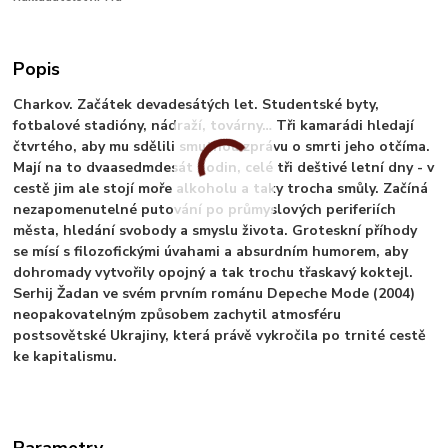
Popis
Charkov. Začátek devadesátých let. Studentské byty,
fotbalové stadióny, nádraží, továrny… Tři kamarádi hledají
čtvrtého, aby mu sdělili smutnou zprávu o smrti jeho otčíma.
Mají na to dvaasedmdesát hodin, celé tři deštivé letní dny - v
cestě jim ale stojí moře alkoholu a taky trocha smůly. Začíná
nezapomenutelné putování po průmyslových periferiích
města, hledání svobody a smyslu života. Groteskní příhody
se mísí s filozofickými úvahami a absurdním humorem, aby
dohromady vytvořily opojný a tak trochu třaskavý koktejl.
Serhij Žadan ve svém prvním románu Depeche Mode (2004)
neopakovatelným způsobem zachytil atmosféru
postsovětské Ukrajiny, která právě vykročila po trnité cestě
ke kapitalismu.