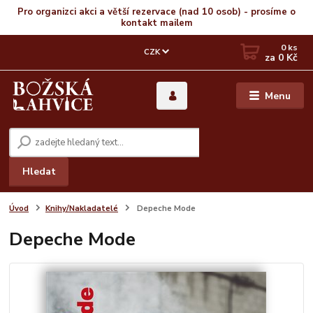
Pro organizci akci a větší rezervace (nad 10 osob) - prosíme o
kontakt mailem
0
ks
CZK
za
0 Kč
Menu
Hledat
Úvod
Knihy/Nakladatelé
Depeche Mode
Depeche Mode