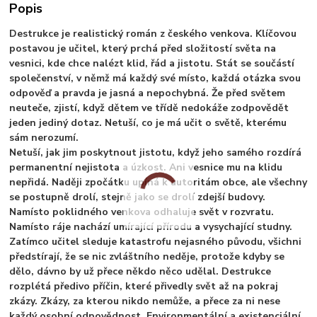
Popis
Destrukce je realistický román z českého venkova. Klíčovou
postavou je učitel, který prchá před složitostí světa na
vesnici, kde chce nalézt klid, řád a jistotu. Stát se součástí
společenství, v němž má každý své místo, každá otázka svou
odpověď a pravda je jasná a nepochybná. Že před světem
neuteče, zjistí, když dětem ve třídě nedokáže zodpovědět
jeden jediný dotaz. Netuší, co je má učit o světě, kterému
sám nerozumí.
Netuší, jak jim poskytnout jistotu, když jeho samého rozdírá
permanentní nejistota a úzkost. Ani vesnice mu na klidu
nepřidá. Naději zpočátku upíná k autoritám obce, ale všechny
se postupně drolí, stejně jako se drolí zdejší budovy.
Namísto poklidného venkova odhaluje svět v rozvratu.
Namísto ráje nachází umírající přírodu a vysychající studny.
Zatímco učitel sleduje katastrofu nejasného původu, všichni
předstírají, že se nic zvláštního neděje, protože kdyby se
dělo, dávno by už přece někdo něco udělal. Destrukce
rozplétá předivo příčin, které přivedly svět až na pokraj
zkázy. Zkázy, za kterou nikdo nemůže, a přece za ni nese
každý osobní odpovědnost. Environmentální a existenciální