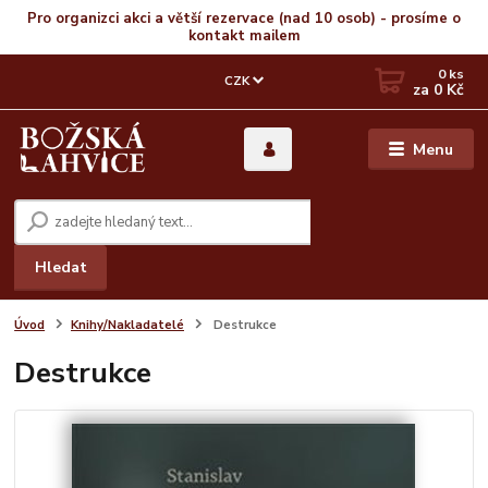
Pro organizci akci a větší rezervace (nad 10 osob) - prosíme o
kontakt mailem
0
ks
CZK
za
0 Kč
Menu
Hledat
Úvod
Knihy/Nakladatelé
Destrukce
Destrukce