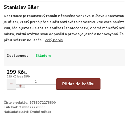
Stanislav Biler
Destrukce je realistický román z českého venkova. Klíčovou postavou
je učitel, který prchá před složitostí světa na vesnici, kde chce nalézt
klid, řád a jistotu. Stát se součástí společenství, v němž má každý své
místo, každá otázka svou odpověď a pravda je jasná a nepochybná. Že
před světem neuteče...
celý popis
Dostupnost
Skladem
299 Kč
/
ks
299 Kč
bez DPH
Přidat do košíku
Číslo produktu:
9788072278800
EAN kód:
9788072278800
Nakladatelství:
Druhé město