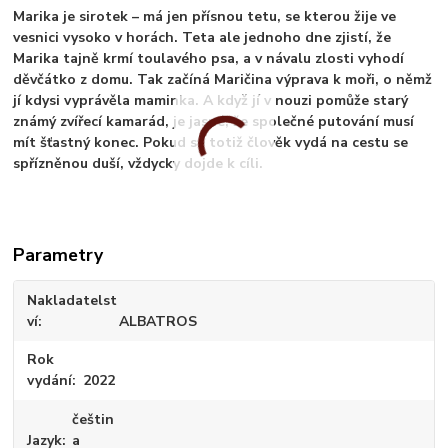
Marika je sirotek – má jen přísnou tetu, se kterou žije ve
vesnici vysoko v horách. Teta ale jednoho dne zjistí, že
Marika tajně krmí toulavého psa, a v návalu zlosti vyhodí
děvčátko z domu. Tak začíná Maričina výprava k moři, o němž
jí kdysi vyprávěla maminka. A když jí v nouzi pomůže starý
známý zvířecí kamarád, je jasné, že společné putování musí
mít šťastný konec. Pokud se totiž člověk vydá na cestu se
spřízněnou duší, vždycky dojde k cíli.
Parametry
Nakladatelst
ví
ALBATROS
Rok
vydání
2022
češtin
Jazyk
a