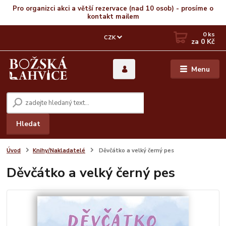
Pro organizci akci a větší rezervace (nad 10 osob) - prosíme o
kontakt mailem
0
ks
CZK
za
0 Kč
Menu
Hledat
Úvod
Knihy/Nakladatelé
Děvčátko a velký černý pes
Děvčátko a velký černý pes