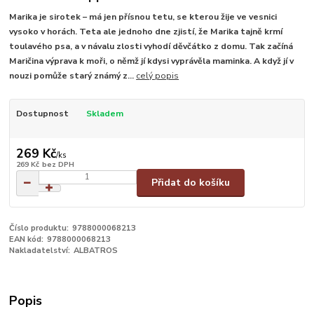
Marika je sirotek – má jen přísnou tetu, se kterou žije ve vesnici
vysoko v horách. Teta ale jednoho dne zjistí, že Marika tajně krmí
toulavého psa, a v návalu zlosti vyhodí děvčátko z domu. Tak začíná
Maričina výprava k moři, o němž jí kdysi vyprávěla maminka. A když jí v
nouzi pomůže starý známý z...
celý popis
Dostupnost
Skladem
269 Kč
/
ks
269 Kč
bez DPH
Přidat do košíku
Číslo produktu:
9788000068213
EAN kód:
9788000068213
Nakladatelství:
ALBATROS
Popis