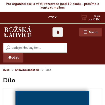
Pro organizci akci a větší rezervace (nad 10 osob) - prosíme o
kontakt mailem
0
ks
CZK
za
0 Kč
Menu
Hledat
Úvod
Knihy/Nakladatelé
Dílo
Dílo