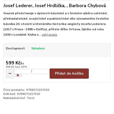
Josef Lederer, Josef Hrdlička, , Barbora Chybová
Svazek představuje v úplnosti básnické a v širokém výběru satirické,
překladatelské, esejistické a publicistické dílo významného českého
básníka 20. století a literárního historika-anglisty Josefa Lederera
(1917 v Praze -1985 v Delftu), přítele Jiřího Ortena, žijícího od roku
1939 v Londýně. Kniha o...
celý popis
Dostupnost
Skladem
599 Kč
/
ks
599 Kč
bez DPH
Přidat do košíku
Číslo produktu:
9788072157020
EAN kód:
9788072157020
Nakladatelství:
Torst