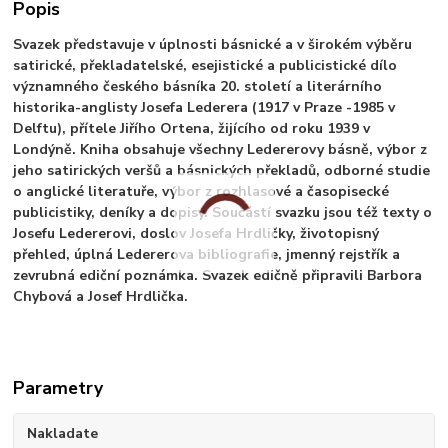
Popis
Svazek představuje v úplnosti básnické a v širokém výběru
satirické, překladatelské, esejistické a publicistické dílo
významného českého básníka 20. století a literárního
historika-anglisty Josefa Lederera (1917 v Praze -1985 v
Delftu), přítele Jiřího Ortena, žijícího od roku 1939 v
Londýně. Kniha obsahuje všechny Ledererovy básně, výbor z
jeho satirických veršů a básnických překladů, odborné studie
o anglické literatuře, výbor z rozhlasové a časopisecké
publicistiky, deníky a dopisy. Součástí svazku jsou též texty o
Josefu Ledererovi, doslov Josefa Hrdličky, životopisný
přehled, úplná Ledererova bibliografie, jmenný rejstřík a
zevrubná ediční poznámka. Svazek edičně připravili Barbora
Chybová a Josef Hrdlička.
Parametry
Nakladate