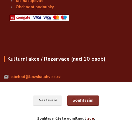
Jak nakupovat
Obchodní podmínky
Kulturní akce / Rezervace (nad 10 osob)
obchod@bozskalahvice.cz
Souhlasím
Nastavení
© Božská Lahvice s.r.o.
Souhlas můžete odmítnout
zde
.