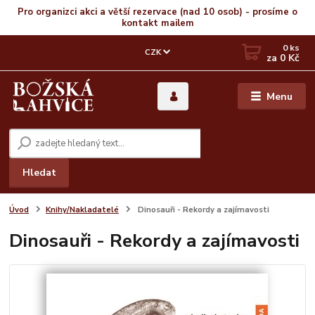
Pro organizci akci a větší rezervace (nad 10 osob) - prosíme o
kontakt mailem
0
ks
CZK
za
0 Kč
Menu
Hledat
Úvod
Knihy/Nakladatelé
Dinosauři - Rekordy a zajímavosti
Dinosauři - Rekordy a zajímavosti