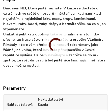
Dinosauří NEJ, která ještě neznáte. V knize se dočtete o
extrémech ve světě dinosaurů - někteří vynikali například
největšími a nejdelšími krky, ocasy, trupy, končetinami,
hlavami, rohy, bodci, zuby, drápy a bezmála vším, na co si jen
vzpomenete.
Unikátní publikaci doplňují také originální a anatomicky
přesné ilustrace výtvarníka a ilustrátora pravěku Vladimíra
Rimbaly, které vám představí dinosauří rekordmany jako
žádná jiná kniha, která kdy byla přinejmenším v České
republice vydána. Už tedy neváhejte a začtěte se do ní -
zjistíte, že svět dinosaurů byl ještě více fascinující, než jste si
dosud možná mysleli.
Parametry
Nakladatelství
Nakladatelství
Kazda