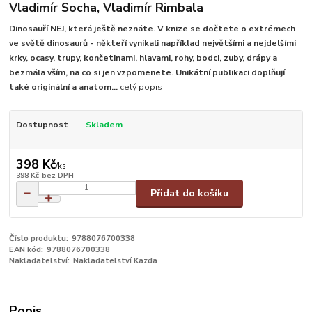
Vladimír Socha, Vladimír Rimbala
Dinosauří NEJ, která ještě neznáte. V knize se dočtete o extrémech
ve světě dinosaurů - někteří vynikali například největšími a nejdelšími
krky, ocasy, trupy, končetinami, hlavami, rohy, bodci, zuby, drápy a
bezmála vším, na co si jen vzpomenete. Unikátní publikaci doplňují
také originální a anatom...
celý popis
Dostupnost
Skladem
398 Kč
/
ks
398 Kč
bez DPH
Přidat do košíku
Číslo produktu:
9788076700338
EAN kód:
9788076700338
Nakladatelství:
Nakladatelství Kazda
Popis