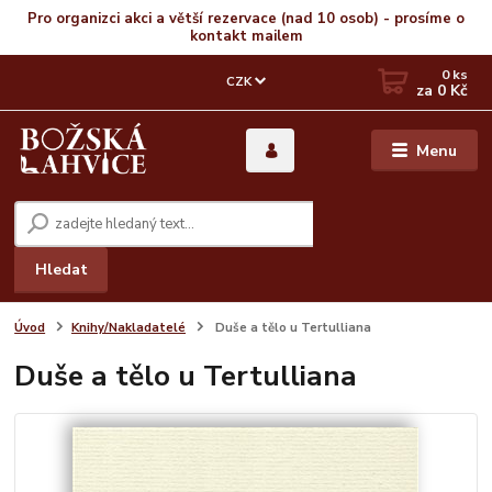
Pro organizci akci a větší rezervace (nad 10 osob) - prosíme o
kontakt mailem
0
ks
CZK
za
0 Kč
Menu
Hledat
Úvod
Knihy/Nakladatelé
Duše a tělo u Tertulliana
Duše a tělo u Tertulliana