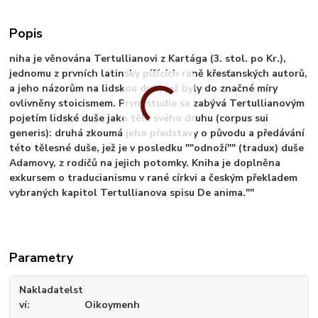
Popis
niha je věnována Tertullianovi z Kartága (3. stol. po Kr.),
jednomu z prvních latinsky píšících raně křesťanských autorů,
a jeho názorům na lidskou duši, jež byly do značné míry
ovlivněny stoicismem. První studie se zabývá Tertullianovým
pojetím lidské duše jako těla svého druhu (corpus sui
generis): druhá zkoumá jeho představy o původu a předávání
této tělesné duše, jež je v posledku ""odnoží"" (tradux) duše
Adamovy, z rodičů na jejich potomky. Kniha je doplněna
exkursem o traducianismu v rané církvi a českým překladem
vybraných kapitol Tertullianova spisu De anima.""
Parametry
Nakladatelst
ví
Oikoymenh