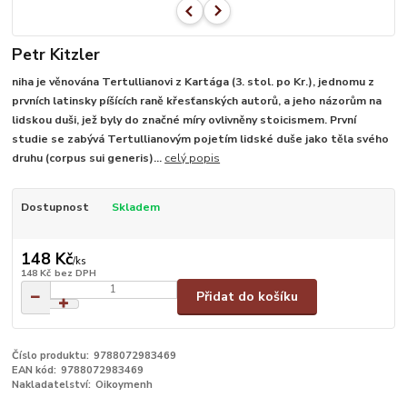
Petr Kitzler
niha je věnována Tertullianovi z Kartága (3. stol. po Kr.), jednomu z
prvních latinsky píšících raně křesťanských autorů, a jeho názorům na
lidskou duši, jež byly do značné míry ovlivněny stoicismem. První
studie se zabývá Tertullianovým pojetím lidské duše jako těla svého
druhu (corpus sui generis)...
celý popis
Dostupnost
Skladem
148 Kč
/
ks
148 Kč
bez DPH
Přidat do košíku
Číslo produktu:
9788072983469
EAN kód:
9788072983469
Nakladatelství:
Oikoymenh