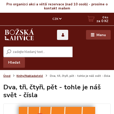
Pro organizci akci a větší rezervace (nad 10 osob) - prosíme o
kontakt mailem
0
ks
CZK
za
0 Kč
Menu
Hledat
Úvod
Knihy/Nakladatelé
Dva, tři, čtyři, pět - tohle je náš svět - čísla
Dva, tři, čtyři, pět - tohle je náš
svět - čísla