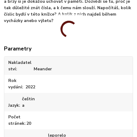
a brzy si je dokážou uchovat v paměti. Dozvědí se tu, proč je
tak důležité znát čísla, a k čemu nám slouží. Napočítáš, kolik
číslic bydlí v této knížce? A kolik z nich najdeš během
vycházky anebo výletu?
Parametry
Nakladatel
ství
Meander
Rok
vydání
2022
češtin
Jazyk
a
Počet
stránek
20
leporelo