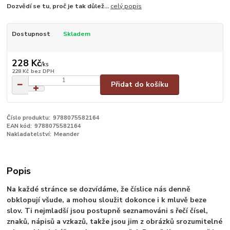
Dozvědí se tu, proč je tak důlež...
celý popis
Dostupnost
Skladem
228 Kč
/
ks
228 Kč
bez DPH
Přidat do košíku
Číslo produktu:
9788075582164
EAN kód:
9788075582164
Nakladatelství:
Meander
Popis
Na každé stránce se dozvídáme, že číslice nás denně
obklopují všude, a mohou sloužit dokonce i k mluvě beze
slov. Ti nejmladší jsou postupně seznamováni s řečí čísel,
znaků, nápisů a vzkazů, takže jsou jim z obrázků srozumitelné