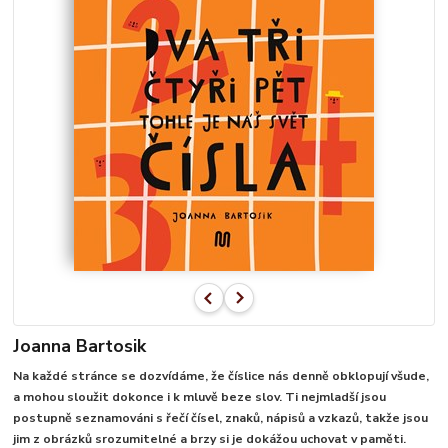
Joanna Bartosik
Na každé stránce se dozvídáme, že číslice nás denně obklopují všude,
a mohou sloužit dokonce i k mluvě beze slov. Ti nejmladší jsou
postupně seznamováni s řečí čísel, znaků, nápisů a vzkazů, takže jsou
jim z obrázků srozumitelné a brzy si je dokážou uchovat v paměti.