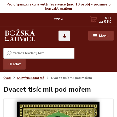
Pro organizci akci a větší rezervace (nad 10 osob) - prosíme o
kontakt mailem
0
ks
CZK
za
0 Kč
Menu
Hledat
Úvod
Knihy/Nakladatelé
Dvacet tisíc mil pod mořem
Dvacet tisíc mil pod mořem