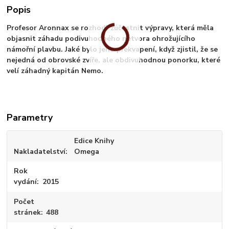
Popis
Profesor Aronnax se rozhodl zúčastnit výpravy, která měla
objasnit záhadu podivuhodného netvora ohrožujícího
námořní plavbu. Jaké bylo jeho překvapení, když zjistil, že se
nejedná od obrovské zvíře, ale obdivuhodnou ponorku, které
velí záhadný kapitán Nemo.
Parametry
Edice Knihy
Nakladatelství
Omega
Rok
vydání
2015
Počet
stránek
488