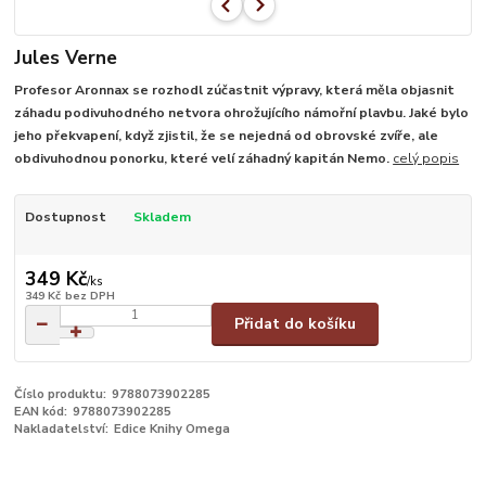
Jules Verne
Profesor Aronnax se rozhodl zúčastnit výpravy, která měla objasnit
záhadu podivuhodného netvora ohrožujícího námořní plavbu. Jaké bylo
jeho překvapení, když zjistil, že se nejedná od obrovské zvíře, ale
obdivuhodnou ponorku, které velí záhadný kapitán Nemo.
celý popis
Dostupnost
Skladem
349 Kč
/
ks
349 Kč
bez DPH
Přidat do košíku
Číslo produktu:
9788073902285
EAN kód:
9788073902285
Nakladatelství:
Edice Knihy Omega