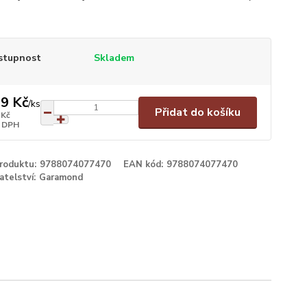
stupnost
Skladem
9 Kč
/
ks
Přidat do košíku
 Kč
 DPH
produktu:
9788074077470
EAN kód:
9788074077470
atelství:
Garamond