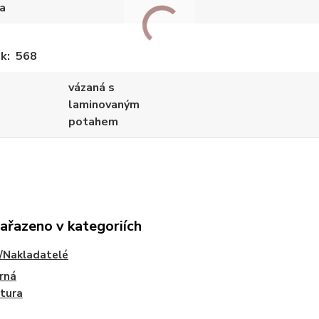
a
ek
568
vázaná s
laminovaným
potahem
zařazeno v kategoriích
/Nakladatelé
rná
atura