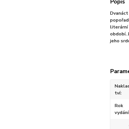
Popis
Dvanáct 
popořadě
literární
období. 
jeho srdc
Param
Nakla
tví
Rok
vydání