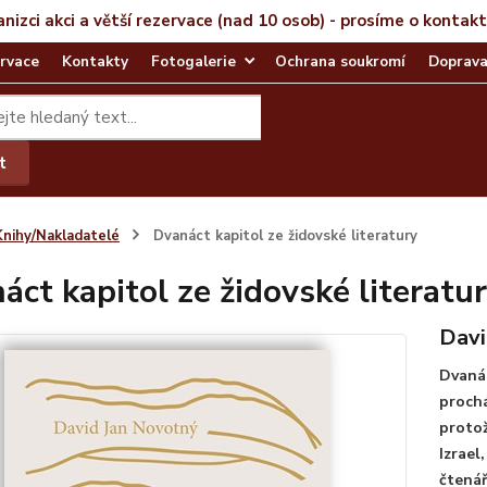
anizci akci a větší rezervace (nad 10 osob) - prosíme o kontak
rvace
Kontakty
Fotogalerie
Ochrana soukromí
Doprava
t
Knihy/Nakladatelé
Dvanáct kapitol ze židovské literatury
áct kapitol ze židovské literatu
Davi
Dvanác
prochá
protož
Izrael
čtenář