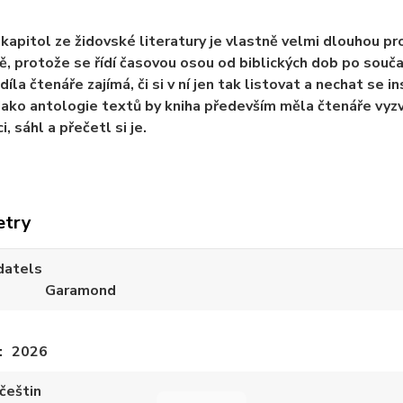
kapitol ze židovské literatury je vlastně velmi dlouhou proc
, protože se řídí časovou osou od biblických dob po souča
 díla čtenáře zajímá, či si v ní jen tak listovat a nechat se
Jako antologie textů by kniha především měla čtenáře vyzva
i, sáhl a přečetl si je.
etry
datels
Garamond
2026
češtin