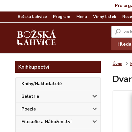
Pro org
Božská Lahvice
Program
Menu
Vinný lístek
Reze
Hleda
Úvod
Knihkupectví
Dvan
Knihy/Nakladatelé
Beletrie
Poezie
Filosofie a Náboženství