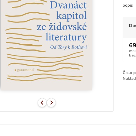
popis
Do
69
699
bez
Číslo 
Naklad