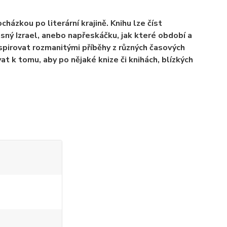
házkou po literární krajině. Knihu lze číst
sný Izrael, anebo napřeskáčku, jak které období a
 inspirovat rozmanitými příběhy z různých časových
t k tomu, aby po nějaké knize či knihách, blízkých