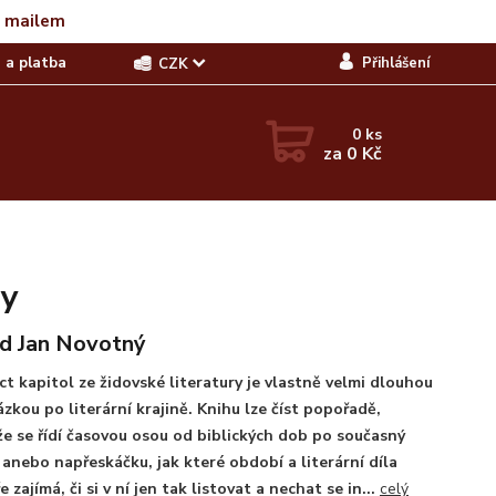
t mailem
 a platba
Přihlášení
CZK
0
ks
za
0 Kč
ry
d Jan Novotný
t kapitol ze židovské literatury je vlastně velmi dlouhou
zkou po literární krajině. Knihu lze číst popořadě,
e se řídí časovou osou od biblických dob po současný
, anebo napřeskáčku, jak které období a literární díla
e zajímá, či si v ní jen tak listovat a nechat se in...
celý