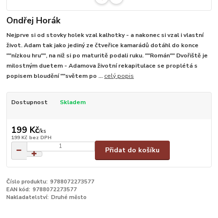
Ondřej Horák
Nejprve si od stovky holek vzal kalhotky - a nakonec si vzal i vlastní
život. Adam tak jako jediný ze čtveřice kamarádů dotáhl do konce
""nízkou hru"", na niž si po maturitě podali ruku. ""Román"" Dvořiště je
milostným duetem - Adamova životní rekapitulace se proplétá s
popisem bloudění ""světem po ...
celý popis
Dostupnost
Skladem
199 Kč
/
ks
199 Kč
bez DPH
Přidat do košíku
Číslo produktu:
9788072273577
EAN kód:
9788072273577
Nakladatelství:
Druhé město