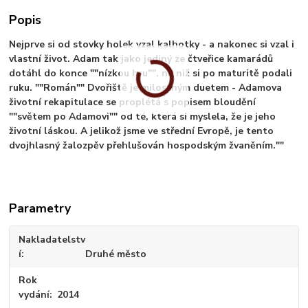
Popis
Nejprve si od stovky holek vzal kalhotky - a nakonec si vzal i
vlastní život. Adam tak jako jediný ze čtveřice kamarádů
dotáhl do konce ""nízkou hru"", na niž si po maturitě podali
ruku. ""Román"" Dvořiště je milostným duetem - Adamova
životní rekapitulace se proplétá s popisem bloudění
""světem po Adamovi"" od té, která si myslela, že je jeho
životní láskou. A jelikož jsme ve střední Evropě, je tento
dvojhlasný žalozpěv přehlušován hospodským žvaněním.""
Parametry
Nakladatelstv
í
Druhé město
Rok
vydání
2014