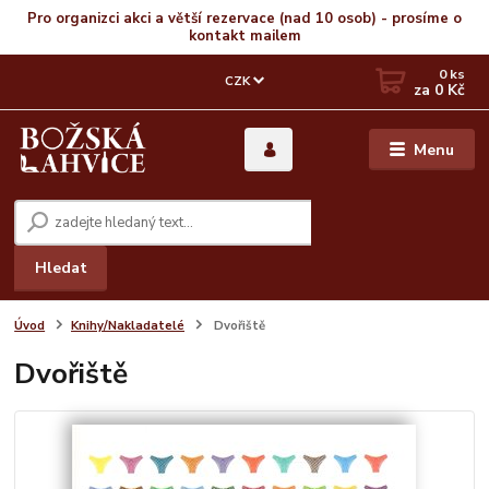
Pro organizci akci a větší rezervace (nad 10 osob) - prosíme o
kontakt mailem
0
ks
CZK
za
0 Kč
Menu
Hledat
Úvod
Knihy/Nakladatelé
Dvořiště
Dvořiště