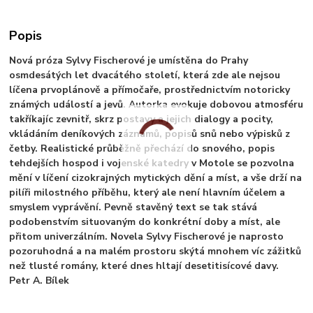
Popis
Nová próza Sylvy Fischerové je umístěna do Prahy
osmdesátých let dvacátého století, která zde ale nejsou
líčena prvoplánově a přímočaře, prostřednictvím notoricky
známých událostí a jevů. Autorka evokuje dobovou atmosféru
takříkajíc zevnitř, skrz postavy a jejich dialogy a pocity,
vkládáním deníkových záznamů, popisů snů nebo výpisků z
četby. Realistické průběžně přechází do snového, popis
tehdejších hospod i vojenské katedry v Motole se pozvolna
mění v líčení cizokrajných mytických dění a míst, a vše drží na
pilíři milostného příběhu, který ale není hlavním účelem a
smyslem vyprávění. Pevně stavěný text se tak stává
podobenstvím situovaným do konkrétní doby a míst, ale
přitom univerzálním. Novela Sylvy Fischerové je naprosto
pozoruhodná a na malém prostoru skýtá mnohem víc zážitků
než tlusté romány, které dnes hltají desetitisícové davy.
Petr A. Bílek