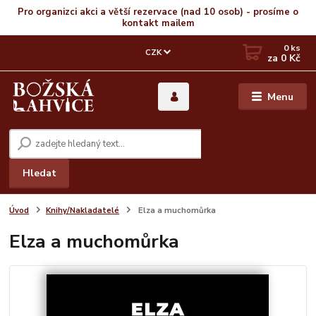
Pro organizci akci a větší rezervace (nad 10 osob) - prosíme o
kontakt mailem
0
ks
CZK
za
0 Kč
Menu
Hledat
Úvod
Knihy/Nakladatelé
Elza a muchomůrka
Elza a muchomůrka