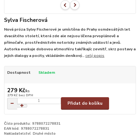
Sylva Fischerová
Nová próza Sylvy Fischerové je umístěna do Prahy osmdesátých let
dvacátého století, která zde ale nejsou líčena prvoplánově a
přímočaře, prostřednictvím notoricky známých událostí a jevů.
Autorka evokuje dobovou atmosféru takříkajíc zevnitř, skrz postavy a
jejich dialogy a pocity, vkládáním deníkový...
celý popis
Dostupnost
Skladem
279 Kč
/
ks
279 Kč
bez DPH
Přidat do košíku
Číslo produktu:
9788072278831
EAN kód:
9788072278831
Nakladatelství:
Druhé město