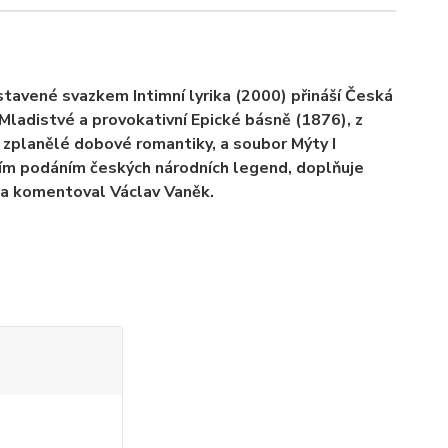
stavené svazkem Intimní lyrika (2000) přináší Česká
 Mladistvé a provokativní Epické básně (1876), z
a zplanělé dobové romantiky, a soubor Mýty I
ícím podáním českých národních legend, doplňuje
l a komentoval Václav Vaněk.