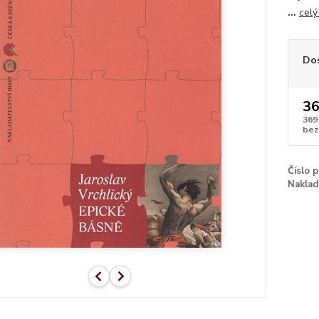
...
celý
Do
36
369
bez
Číslo 
Naklad