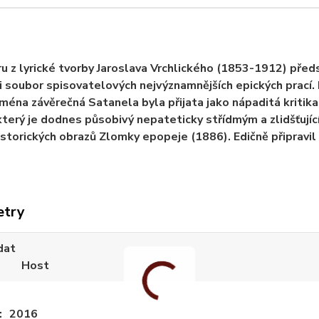
u z lyrické tvorby Jaroslava Vrchlického (1853-1912) před
 i soubor spisovatelových nejvýznamnějších epických prací.
jména závěrečná Satanela byla přijata jako nápaditá kritik
který je dodnes působivý nepateticky střídmým a zlidšťuj
istorických obrazů Zlomky epopeje (1886). Edičně připravi
etry
dat
Host
2016