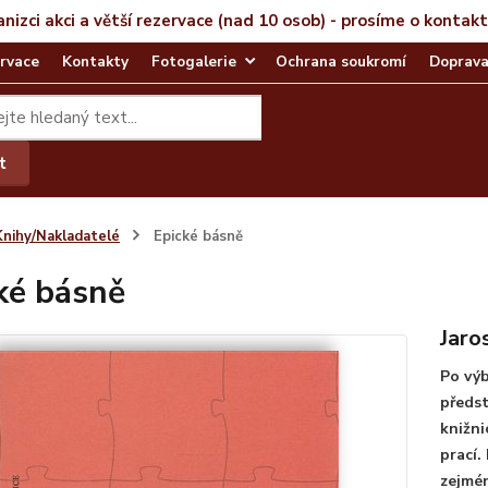
anizci akci a větší rezervace (nad 10 osob) - prosíme o kontak
rvace
Kontakty
Fotogalerie
Ochrana soukromí
Doprava
t
Knihy/Nakladatelé
Epické básně
ké básně
Jaro
Po výb
předst
knižni
prací.
zejmén