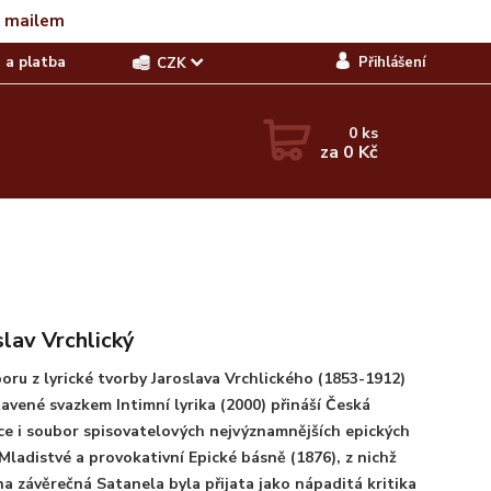
t mailem
 a platba
Přihlášení
CZK
0
ks
za
0 Kč
slav Vrchlický
oru z lyrické tvorby Jaroslava Vrchlického (1853-1912)
avené svazkem Intimní lyrika (2000) přináší Česká
ce i soubor spisovatelových nejvýznamnějších epických
 Mladistvé a provokativní Epické básně (1876), z nichž
a závěrečná Satanela byla přijata jako nápaditá kritika