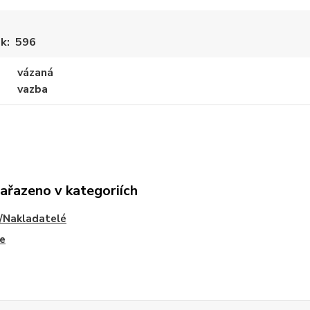
ek
596
vázaná
vazba
zařazeno v kategoriích
/Nakladatelé
e