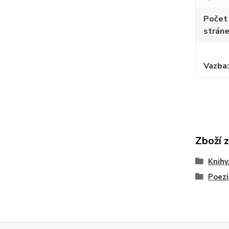
Počet
strán
Vazba
Zboží 
Knihy
Poezi