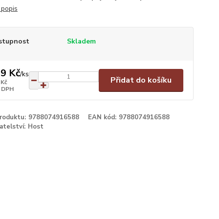
 popis
stupnost
Skladem
9 Kč
/
ks
Přidat do košíku
 Kč
 DPH
produktu:
9788074916588
EAN kód:
9788074916588
atelství:
Host