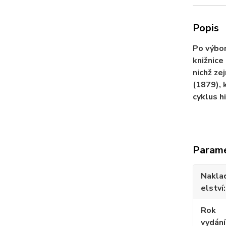
Popis
Po výbor
knižnice
nichž ze
(1879), 
cyklus h
Param
Nakla
elství
Rok
vydání