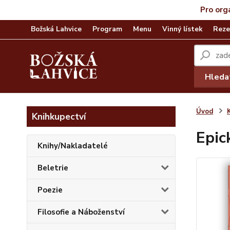
Pro org
Božská Lahvice
Program
Menu
Vinný lístek
Reze
Hleda
Úvod
Knihkupectví
Epic
Knihy/Nakladatelé
Beletrie
Poezie
Filosofie a Náboženství