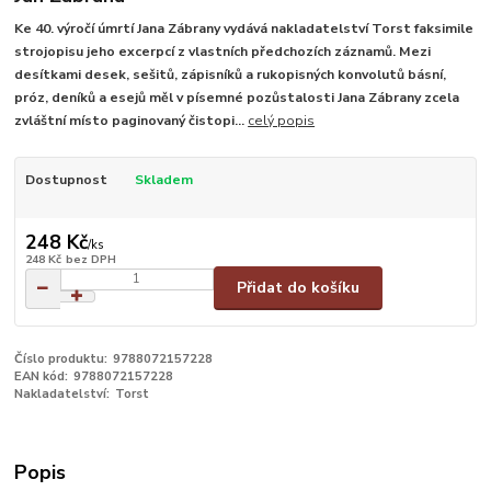
Ke 40. výročí úmrtí Jana Zábrany vydává nakladatelství Torst faksimile
strojopisu jeho excerpcí z vlastních předchozích záznamů. Mezi
desítkami desek, sešitů, zápisníků a rukopisných konvolutů básní,
próz, deníků a esejů měl v písemné pozůstalosti Jana Zábrany zcela
zvláštní místo paginovaný čistopi...
celý popis
Dostupnost
Skladem
248 Kč
/
ks
248 Kč
bez DPH
Přidat do košíku
Číslo produktu:
9788072157228
EAN kód:
9788072157228
Nakladatelství:
Torst
Popis