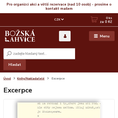
Pro organizci akci a větší rezervace (nad 10 osob) - prosíme o
kontakt mailem
0
ks
CZK
za
0 Kč
Menu
Hledat
Úvod
Knihy/Nakladatelé
Excerpce
Excerpce