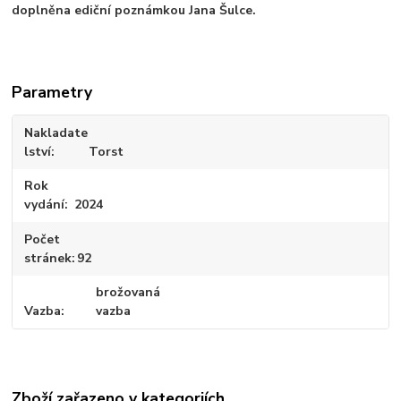
doplněna ediční poznámkou Jana Šulce.
Parametry
Nakladate
lství
Torst
Rok
vydání
2024
Počet
stránek
92
brožovaná
Vazba
vazba
Zboží zařazeno v kategoriích