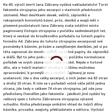
Ke 40. výročí úmrtí Jana Zábrany vydává nakladatelství Torst
faksimile strojopisu jeho excerpcí z vlastních předchozích
záznamů. Mezi desítkami desek, sešitů, zápisníků a
rukopisných konvolutů básní, próz, deníků a esejů měl v
písemné pozůstalosti Jana Zábrany zcela zvláštní místo
paginovaný čistopis strojopisu z počátku sedmdesátých let,
který si vevázal do kroužkového pořadače na listech papíru
formátu A4. Zábrana do tohoto strojopisu excerpoval své
poznámky k básním, prózám a zamýšleným deníkům, jež si po
léta zapisoval do mnoha sešitů, na volné papíry, do zápisníků
a diářů. Byl to jeho pokus udělat si na počátku normalizace
pořádek ve svých záznamech i sám v sobě. Nejde o hotové
dílo, ale o tvůrčí materiál vhodný k dalšímu možnému
zpracovávání, k promýšlení a využití. Zajímavý je svou
uceleností. Jde o dva celky excerpcí, z nich jeden má 63 stran
a druhý 10 stran. K nim se v pořadači volně váže ještě jedna
strana, jde tedy o celkem 74 stran strojopisu, jež zde jsou
předloženy čtenářům jako faksimile - jakékoli jiné vydání by
celkový vjem z tohoto Zábranova strojopisu výrazně
ochudilo. Kniha představuje unikátní vhled do tvůrčí dílny
básníka, prozaika, esejisty, překladatele a editora. Vychází