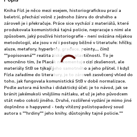
Kniha Fízl je něco mezi esejem, historiografickou prací a
beletrií, přechází volně z jednoho žánru do druhého a
zároveň je i překračuje. Práce sice vychází z materiálů, které
produkovala komunistická tajná policie, nepracuje s nimi ale
způsobem, jaký používá historiografie - není svázána nějakou
metodologií, ale jsou v ní i postupy běžné v literatuře: hříčky,
aluze, metafory, hyperboly, gradace, pointy…, čímž
""popisovaná"" realita získává na plastičnosti. To je
umocněno tím, že Placák nekomentuje cizí zkušenost, ale
materiály StB se týkají jeho samotného a jeho přátel. I když
Fízla zařadíme do literatury, je to zároveň zasvěcený vhled do
toho, jak fungovala komunistická StB v době normalizace.
Podle autora má kniha i didaktický účel: je to návod, jak se
bránit jakémukoli vnějšímu nátlaku, ať už je jeho původcem
stát nebo cokoli jiného. Druhé, rozšířené vydání je mimo jiné
doplněno o happyend - tedy vítězný polistopadový soud
autora s ""hrdiny"" jeho knihy, důstojníky tajné policie.""