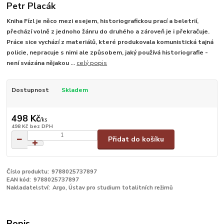
Petr Placák
Kniha Fízl je něco mezi esejem, historiografickou prací a beletrií,
přechází volně z jednoho žánru do druhého a zároveň je i překračuje.
Práce sice vychází z materiálů, které produkovala komunistická tajná
policie, nepracuje s nimi ale způsobem, jaký používá historiografie -
není svázána nějakou ...
celý popis
Dostupnost
Skladem
498 Kč
/
ks
498 Kč
bez DPH
Přidat do košíku
Číslo produktu:
9788025737897
EAN kód:
9788025737897
Nakladatelství:
Argo, Ústav pro studium totalitních režimů
Popis