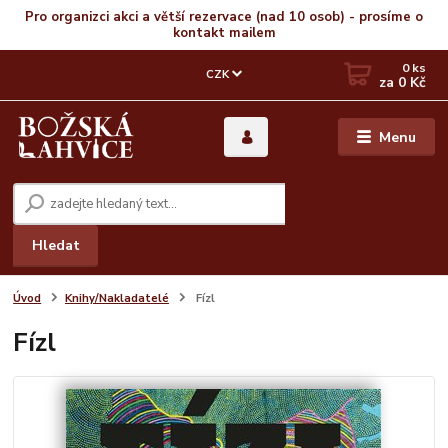
Pro organizci akci a větší rezervace (nad 10 osob) - prosíme o
kontakt mailem
0
ks
CZK
za
0 Kč
Menu
Hledat
Úvod
Knihy/Nakladatelé
Fízl
Fízl