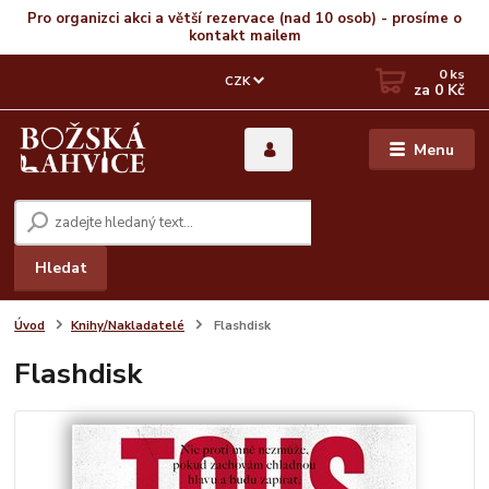
Pro organizci akci a větší rezervace (nad 10 osob) - prosíme o
kontakt mailem
0
ks
CZK
za
0 Kč
Menu
Hledat
Úvod
Knihy/Nakladatelé
Flashdisk
Flashdisk