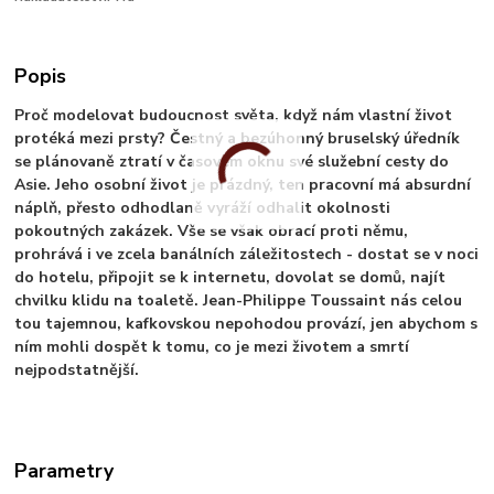
Popis
Proč modelovat budoucnost světa, když nám vlastní život
protéká mezi prsty? Čestný a bezúhonný bruselský úředník
se plánovaně ztratí v časovém oknu své služební cesty do
Asie. Jeho osobní život je prázdný, ten pracovní má absurdní
náplň, přesto odhodlaně vyráží odhalit okolnosti
pokoutných zakázek. Vše se však obrací proti němu,
prohrává i ve zcela banálních záležitostech - dostat se v noci
do hotelu, připojit se k internetu, dovolat se domů, najít
chvilku klidu na toaletě. Jean-Philippe Toussaint nás celou
tou tajemnou, kafkovskou nepohodou provází, jen abychom s
ním mohli dospět k tomu, co je mezi životem a smrtí
nejpodstatnější.
Parametry