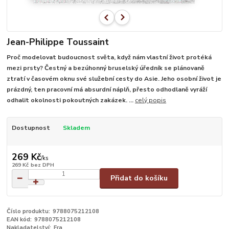
Jean-Philippe Toussaint
Proč modelovat budoucnost světa, když nám vlastní život protéká
mezi prsty? Čestný a bezúhonný bruselský úředník se plánovaně
ztratí v časovém oknu své služební cesty do Asie. Jeho osobní život je
prázdný, ten pracovní má absurdní náplň, přesto odhodlaně vyráží
odhalit okolnosti pokoutných zakázek. ...
celý popis
Dostupnost
Skladem
269 Kč
/
ks
269 Kč
bez DPH
Přidat do košíku
Číslo produktu:
9788075212108
EAN kód:
9788075212108
Nakladatelství:
Fra