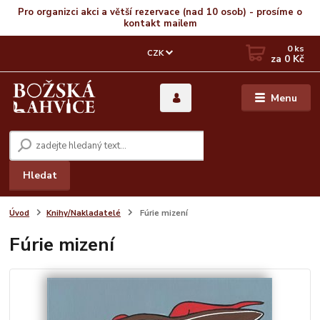
Pro organizci akci a větší rezervace (nad 10 osob) - prosíme o
kontakt mailem
0
ks
CZK
za
0 Kč
Menu
Hledat
Úvod
Knihy/Nakladatelé
Fúrie mizení
Fúrie mizení