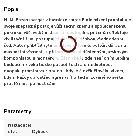
Popis
H. M. Enzensberger v básnické sbírce Fúrie mizení prohlubuje
svoje skeptické postoje vůči technickému a společenskému
pokroku, vůči velkým ideám a ideologiím, přičemž reflektuje
civilizační šum, postupující entropii, děsivou všednodenní
šeď. Autor přiblížil rytmus mluvené formě, položil důraz na
maximální věcnost, a přitom zůstával důsledným jazykovým
komponistou a montérem. Básnické Já zde není oním lepším
budoucím z věku lidské pospolitosti a ohleduplnosti,
naopak: promlouvá z období, kdy je člověk člověku vlkem,
kdy si každý uprostřed agresivního technizovaného světa
prostě musí pomoct sám.
Parametry
Nakladatel
ství
Dybbuk