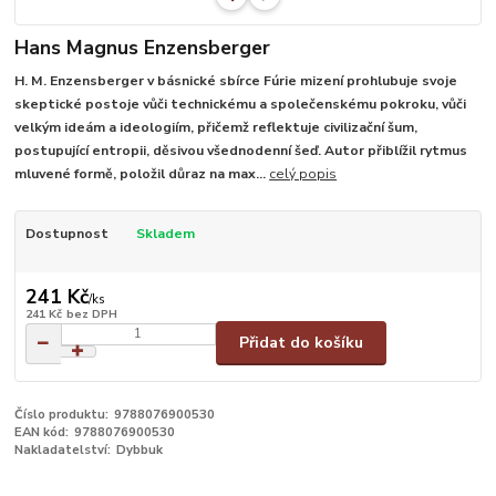
Hans Magnus Enzensberger
H. M. Enzensberger v básnické sbírce Fúrie mizení prohlubuje svoje
skeptické postoje vůči technickému a společenskému pokroku, vůči
velkým ideám a ideologiím, přičemž reflektuje civilizační šum,
postupující entropii, děsivou všednodenní šeď. Autor přiblížil rytmus
mluvené formě, položil důraz na max...
celý popis
Dostupnost
Skladem
241 Kč
/
ks
241 Kč
bez DPH
Přidat do košíku
Číslo produktu:
9788076900530
EAN kód:
9788076900530
Nakladatelství:
Dybbuk