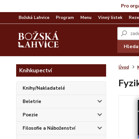
Pro org
Božská Lahvice
Program
Menu
Vinný lístek
Reze
Hleda
Úvod
Knihkupectví
Fyzi
Knihy/Nakladatelé
Beletrie
Poezie
Filosofie a Náboženství