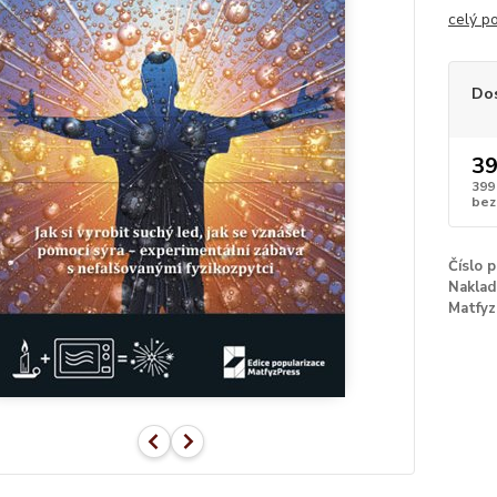
celý p
Do
39
399
bez
Číslo 
Naklad
Matfyz