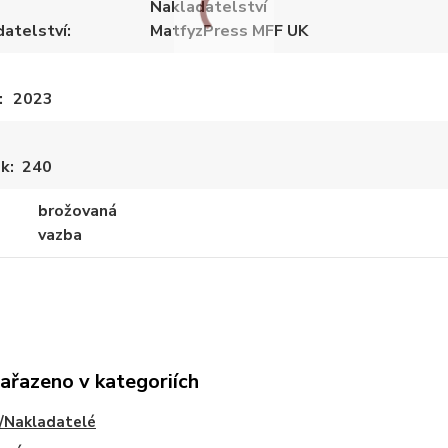
Nakladatelství
datelství
MatfyzPress MFF UK
2023
ek
240
brožovaná
vazba
zařazeno v kategoriích
/Nakladatelé