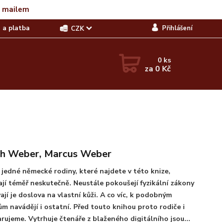
t mailem
 a platba
Přihlášení
CZK
0
ks
za
0 Kč
th Weber, Marcus Weber
jedné německé rodiny, které najdete v této knize,
jí téměř neskutečně. Neustále pokoušejí fyzikální zákony
vají je doslova na vlastní kůži. A co víc, k podobným
m navádějí i ostatní. Před touto knihou proto rodiče i
arujeme. Vytrhuje čtenáře z blaženého digitálního jsou...