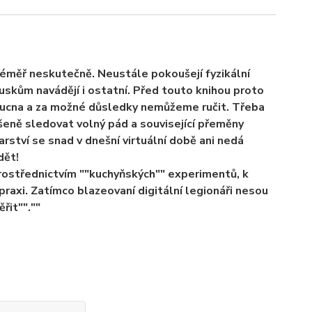
téměř neskutečně. Neustále pokoušejí fyzikální
kouskům navádějí i ostatní. Před touto knihou proto
jsoucna a za možné důsledky nemůžeme ručit. Třeba
šeně sledovat volný pád a související přeměny
ství se snad v dnešní virtuální době ani nedá
dět!
prostřednictvím ""kuchyňských"" experimentů, k
v praxi. Zatímco blazeovaní digitální legionáři nesou
ěřit"".""