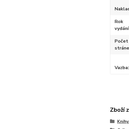
Nakla
Rok
vydání
Počet
strán
Vazba
Zboží 
Knihy