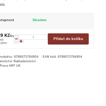
opis
stupnost
Skladem
9 Kč
/
ks
Přidat do košíku
 Kč
 DPH
produktu:
9788073784904
EAN kód:
9788073784904
atelství:
Nakladatelství
Press MFF UK